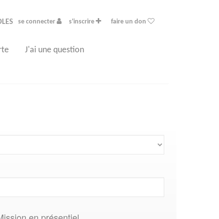
OLES
se connecter
s'inscrire
faire un don
rte
J'ai une question
Mission en présentiel