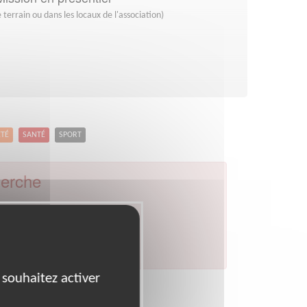
 terrain ou dans les locaux de l'association)
ETÉ
SANTÉ
SPORT
herche
4
Ville :
Caen
par celui de votre département.
 souhaitez activer