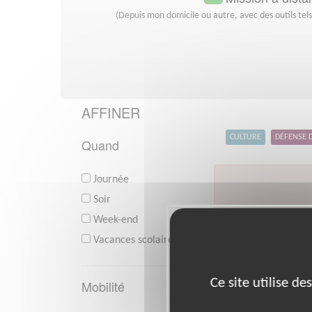
(Depuis mon domicile ou autre, avec des outils tel
AFFINER
CULTURE
DÉFENSE 
Quand
Journée
Soir
Week-end
V
Vacances scolaires
Ce site utilise d
Mobilité