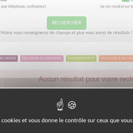
s que téléphone, ordinateur)
(Je me rendrai sur le
RECHERCHER
Moins vous renseignerez de champs et plus vous aurez de résultats !
DES DROITS
ÉDUCATION & FORMATION
ENVIRONNEMENT
EXCLUSION & PAUVR
Aucun résultat pour votre rec
Type d'action :
Animation culturelle
Code postal :
1
euillez indiquer moins de critères et/ou remplacer votre code postal 
Effectuer une nouvelle recherche
es cookies et vous donne le contrôle sur ceux que vous