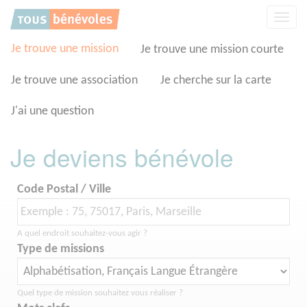
Panneau de gestion des cookies
Affic
la
navig
Je trouve une mission
Je trouve une mission courte
Je trouve une association
Je cherche sur la carte
J'ai une question
Je deviens bénévole
Code Postal / Ville
A quel endroit souhaitez-vous agir ?
Type de missions
Quel type de mission souhaitez vous réaliser ?