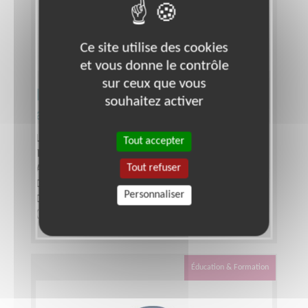
Ce site utilise des cookies
et vous donne le contrôle
sur ceux que vous
Intervenant en alphabétisation et
souhaitez activer
apprentissage du français (FLE)
Lieu :
ATHIS MONS (91200)
Tout accepter
Type :
Alphabétisation, Français Langue Étrangère
Tout refuser
Association :
ATHIS ALPHA
Date :
Tout le temps
Personnaliser
Disponibilité demandée :
1h30 ou 3 h par semaine
(le soir
Éducation & Formation