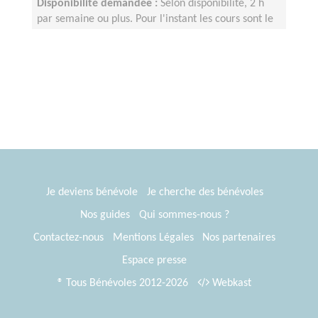
Disponibilité demandée :
Selon disponibilité, 2 h
par semaine ou plus. Pour l'instant les cours sont le
lundi après-midi (10h-12h) mais nous pouvons ouvrir
d'autres créneaux en fonctions de vos disponibilités.
Je deviens bénévole
Je cherche des bénévoles
Nos guides
Qui sommes-nous ?
Contactez-nous
Mentions Légales
Nos partenaires
Espace presse
® Tous Bénévoles 2012-2026
Webkast