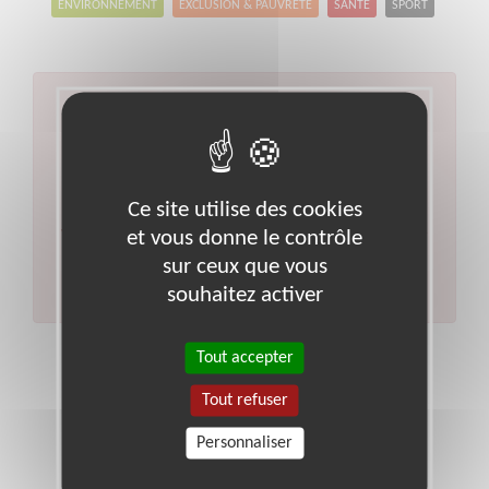
ENVIRONNEMENT
EXCLUSION & PAUVRETÉ
SANTÉ
SPORT
Aucun résultat pour votre
recherche
Type d'action :
Alphabétisation, Français Langue
Ce site utilise des cookies
Étrangère
Code postal :
83
Ville :
Toulon
et vous donne le contrôle
Veuillez indiquer moins de critères et/ou remplacer
votre code postal par celui de votre département.
sur ceux que vous
Effectuer une nouvelle recherche
souhaitez activer
Tout accepter
Tout refuser
Personnaliser