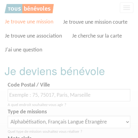
Panneau de gestion des cookies
Affic
la
navig
Je trouve une mission
Je trouve une mission courte
Je trouve une association
Je cherche sur la carte
J'ai une question
Je deviens bénévole
Code Postal / Ville
A quel endroit souhaitez-vous agir ?
Type de missions
Quel type de mission souhaitez vous réaliser ?