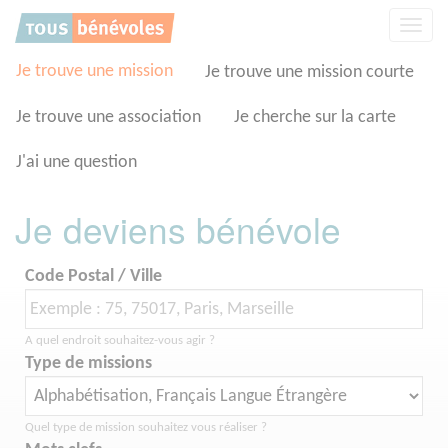
Panneau de gestion des cookies
Affic
la
navig
Je trouve une mission
Je trouve une mission courte
Je trouve une association
Je cherche sur la carte
J'ai une question
Je deviens bénévole
Code Postal / Ville
A quel endroit souhaitez-vous agir ?
Type de missions
Quel type de mission souhaitez vous réaliser ?