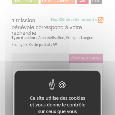
ENVIRONNEMENT
EXCLUSION & PAUVRETÉ
SANTÉ
SPORT
mission
Flux RSS de cette recherche
1
bénévole correspond à votre
recherche
Type d'action :
Alphabétisation, Français Langue
Étrangère
Code postal :
59
Éducation & Formation
Ce site utilise des cookies
et vous donne le contrôle
sur ceux que vous