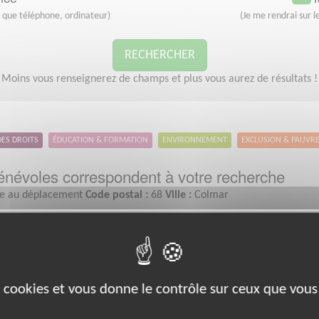
s que téléphone, ordinateur)
(Je me rendrai sur le
RECHERCHER
Moins vous renseignerez de champs et plus vous aurez de résultats !
DES DROITS
ÉDUCATION & FORMATION
ENVIRONNEMENT
EXCLUSION & PAUVR
névoles correspondent à votre recherche
e au déplacement
Code postal :
68
Ville :
Colmar
Exclusion & Pauvreté
es cookies et vous donne le contrôle sur ceux que vous