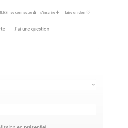
OLES
se connecter
s'inscrire
faire un don
rte
J'ai une question
Mission en présentiel