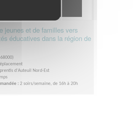
 jeunes et de familles vers
ités éducatives dans la région de
68000)
déplacement
prentis d'Auteuil Nord-Est
emps
demandée :
2 soirs/semaine, de 16h à 20h