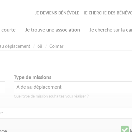
JE DEVIENS BÉNÉVOLE
JE CHERCHE DES BÉNÉV
n courte
Je trouve une association
Je cherche sur la ca
 au déplacement
68
Colmar
Type de missions
Quel type de mission souhaitez vous réaliser ?
nce