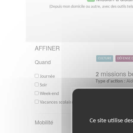
(Depuis mon domicile ou autre, avec des outils tel
AFFINER
CULTURE
DÉFENSE 
Quand
missions bé
2
Journée
Type d'action :
Aid
Soir
Week-end
Vacances scolaires
Ce site utilise d
Mobilité