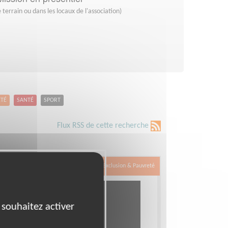
 terrain ou dans les locaux de l'association)
ETÉ
SANTÉ
SPORT
Flux RSS de cette recherche
Exclusion & Pauvreté
 souhaitez activer