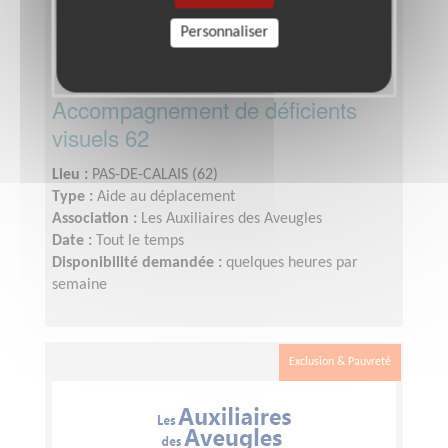
Personnaliser
Accompagnement de déficients
visuels 62
Lieu :
PAS-DE-CALAIS (62)
Type :
Aide au déplacement
Association :
Les Auxiliaires des Aveugles
Date :
Tout le temps
Disponibilité demandée :
quelques heures par
semaine
Exclusion & Pauvreté