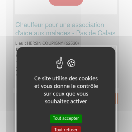
Chauffeur pour une association
d'aide aux malades - Pas de Calais
Lieu :
HERSIN COUPIGNY (62530)
Type :
Aide au déplacement
Association :
France Alzheimer Pas-de-Calais
Date :
Tout le temps
Disponibilité demandée :
Lundi après midi et/ou
Mardi après midi et/ou Jeudi après midi
Ce site utilise des cookies
et vous donne le contrôle
sur ceux que vous
Exclusion & Pauvreté
souhaitez activer
Tout accepter
Tout refuser