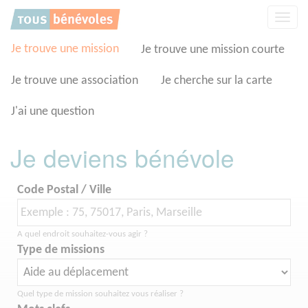
Panneau de gestion des cookies
Affic
la
navig
Je trouve une mission
Je trouve une mission courte
Je trouve une association
Je cherche sur la carte
J'ai une question
Je deviens bénévole
Code Postal / Ville
A quel endroit souhaitez-vous agir ?
Type de missions
Quel type de mission souhaitez vous réaliser ?