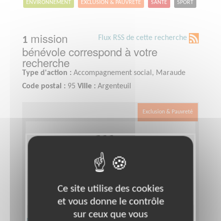
ENVIRONNEMENT
EXCLUSION & PAUVRETÉ
SANTÉ
SPORT
mission
Flux RSS de cette recherche
1
bénévole correspond à votre
recherche
Type d'action :
Accompagnement social, Maraude
Code postal :
95
Ville :
Argenteuil
Exclusion & Pauvreté
Ce site utilise des cookies
et vous donne le contrôle
sur ceux que vous