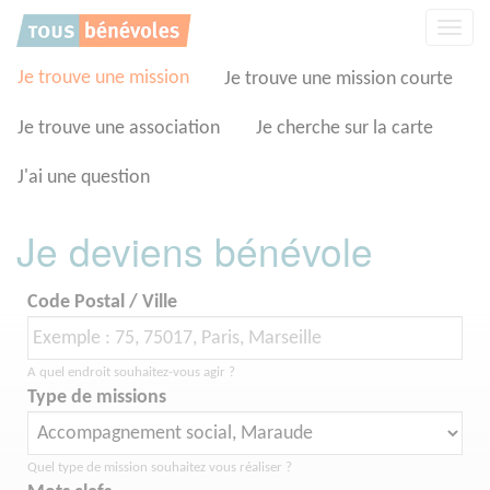
Panneau de gestion des cookies
Affic
la
navig
Je trouve une mission
Je trouve une mission courte
Je trouve une association
Je cherche sur la carte
J'ai une question
Je deviens bénévole
Code Postal / Ville
A quel endroit souhaitez-vous agir ?
Type de missions
Quel type de mission souhaitez vous réaliser ?