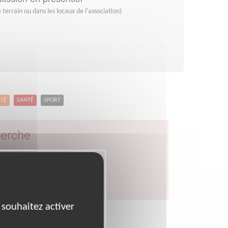
 terrain ou dans les locaux de l'association)
ETÉ
SANTÉ
SPORT
herche
al :
92
Ville :
Bagneux
par celui de votre département.
 souhaitez activer