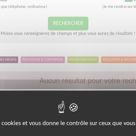
s que téléphone, ordinateur)
(Je me rendrai sur le
RECHERCHER
Moins vous renseignerez de champs et plus vous aurez de résultats !
DES DROITS
ÉDUCATION & FORMATION
ENVIRONNEMENT
EXCLUSION & PAUVR
Aucun résultat pour votre rec
Type d'action :
Accompagnement social, Maraude
Code post
euillez indiquer moins de critères et/ou remplacer votre code postal 
Effectuer une nouvelle recherche
es cookies et vous donne le contrôle sur ceux que vous