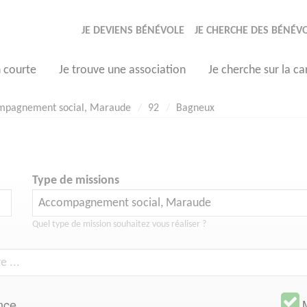
JE DEVIENS BÉNÉVOLE
JE CHERCHE DES BÉNÉV
n courte
Je trouve une association
Je cherche sur la ca
mpagnement social, Maraude
92
Bagneux
Type de missions
Quel type de mission souhaitez vous réaliser ?
nce