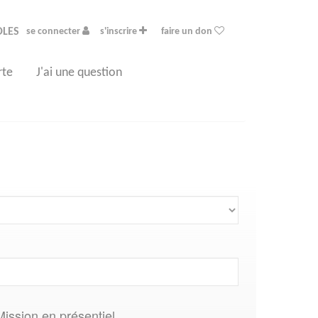
OLES
se connecter
s'inscrire
faire un don
rte
J'ai une question
Mission en présentiel