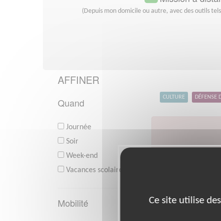
(Depuis mon domicile ou autre, avec des outils tel
AFFINER
CULTURE
DÉFENSE 
Quand
Journée
Soir
Week-end
V
Vacances scolaires
Ce site utilise d
Mobilité