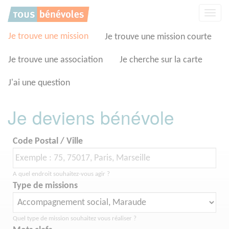
Panneau de gestion des cookies
Affic
la
navig
Je trouve une mission
Je trouve une mission courte
Je trouve une association
Je cherche sur la carte
J'ai une question
Je deviens bénévole
Code Postal / Ville
A quel endroit souhaitez-vous agir ?
Type de missions
Quel type de mission souhaitez vous réaliser ?