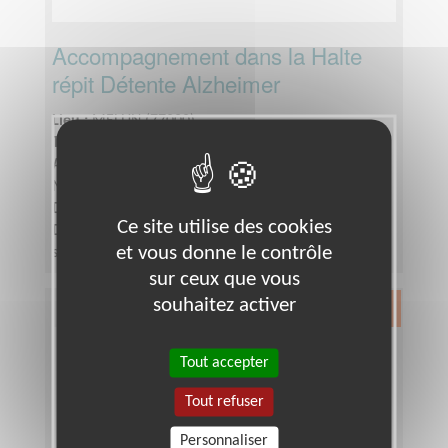
Accompagnement dans la Halte
répit Détente Alzheimer
Lieu :
MELUN (77000)
Type :
Accompagnement social, Maraude
Association :
Croix-Rouge Française - Délégation de
Melun
Date :
Tout le temps
Ce site utilise des cookies
Disponibilité demandée :
une demi journée par
et vous donne le contrôle
semaine
sur ceux que vous
souhaitez activer
Exclusion & Pauvreté
Tout accepter
Tout refuser
Personnaliser