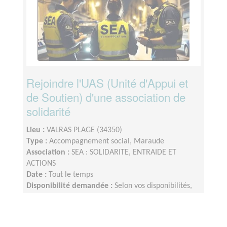
Rejoindre l'UAS (Unité d'Appui et
de Soutien) d'une association de
solidarité
Lieu :
VALRAS PLAGE (34350)
Type :
Accompagnement social, Maraude
Association :
SEA : SOLIDARITE, ENTRAIDE ET
ACTIONS
Date :
Tout le temps
Disponibilité demandée :
Selon vos disponibilités,
mais réactivité de dernière minute fortement
appréciable pour participé aux missions pouvant
être proposés le jour même, ou celle qui sont prévue