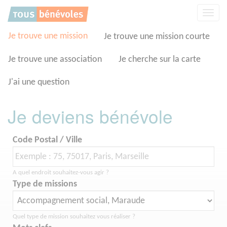
Panneau de gestion des cookies
Affic
la
navig
Je trouve une mission
Je trouve une mission courte
Je trouve une association
Je cherche sur la carte
J'ai une question
Je deviens bénévole
Code Postal / Ville
A quel endroit souhaitez-vous agir ?
Type de missions
Quel type de mission souhaitez vous réaliser ?