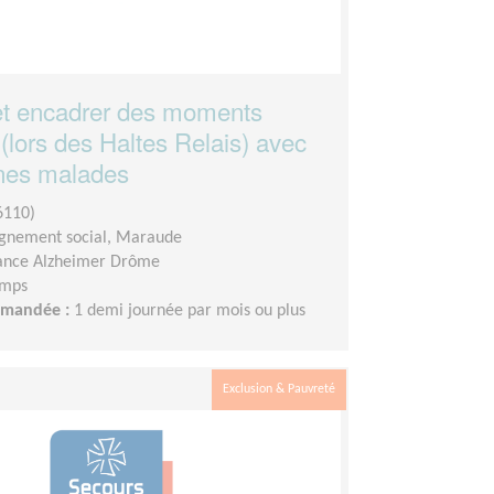
 et encadrer des moments
(lors des Haltes Relais) avec
nes malades
6110)
nement social, Maraude
ance Alzheimer Drôme
emps
demandée :
1 demi journée par mois ou plus
Exclusion & Pauvreté