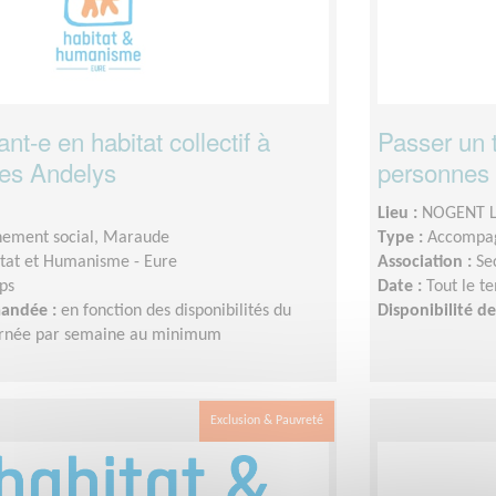
-e en habitat collectif à
Passer un 
es Andelys
personnes 
Lieu :
NOGENT L
ement social, Maraude
Type :
Accompag
tat et Humanisme - Eure
Association :
Se
ps
Date :
Tout le t
mandée :
en fonction des disponibilités du
Disponibilité 
ournée par semaine au minimum
Exclusion & Pauvreté