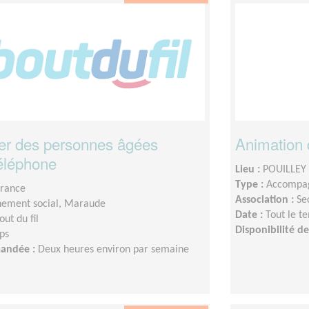
r des personnes âgées
Animation d
téléphone
Lieu :
POUILLEY 
Type :
Accompag
France
Association :
Se
ement social, Maraude
Date :
Tout le t
out du fil
Disponibilité 
ps
mandée :
Deux heures environ par semaine