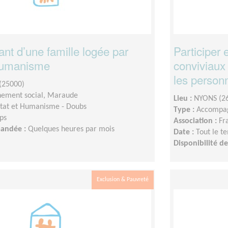
t d’une famille logée par
Participer
 Humanisme
conviviaux 
les person
(25000)
ement social, Maraude
Lieu :
NYONS (2
tat et Humanisme - Doubs
Type :
Accompag
ps
Association :
Fr
mandée :
Quelques heures par mois
Date :
Tout le t
Disponibilité 
Exclusion & Pauvreté