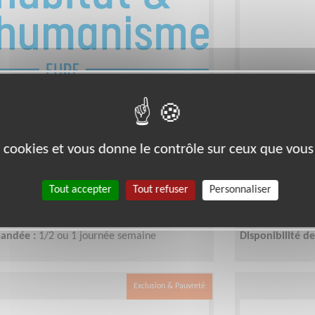
ent social de familles au
Ecouter et
ssociation d'insertion par le
difficulté 
administra
es cookies et vous donne le contrôle sur ceux que vous
000)
Lieu :
LANVALLA
Tout accepter
Tout refuser
Personnaliser
ement social, Maraude
Type :
Accompag
tat et Humanisme - Eure
Association :
Se
ps
Date :
Tout le t
mandée :
1/2 ou 1 journée semaine
Disponibilité 
Exclusion & Pauvreté