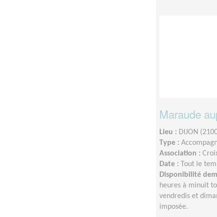
Maraude aup
Lieu :
DIJON (210
Type :
Accompagn
Association :
Croi
Date :
Tout le tem
Disponibilité de
heures à minuit to
vendredis et dima
imposée.