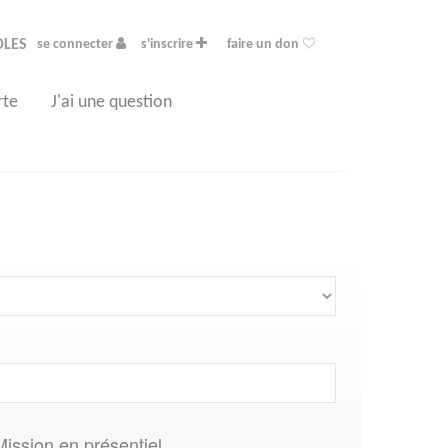
OLES
se connecter
s'inscrire
faire un don
rte
J'ai une question
Mission en présentiel