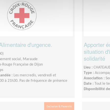
 Alimentaire d'urgence.
Apporter é
situation d
00)
solidarité
ement social, Maraude
x-Rouge Française de Dijon
Lieu :
CHATEAUD
ps
Type :
Accompag
mandée :
Les mercredis, vendredi et
Association :
Se
30 à 21h30. Pas de fréquence de présence
Date :
Tout le t
Disponibilité 
Exclusion & Pauvreté