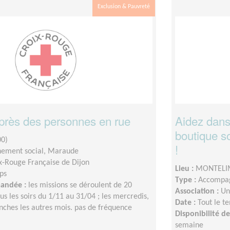
Exclusion & Pauvreté
rès des personnes en rue
Aidez dans
boutique so
00)
!
ement social, Maraude
x-Rouge Française de Dijon
Lieu :
MONTELIM
ps
Type :
Accompag
mandée :
les missions se déroulent de 20
Association :
Un
us les soirs du 1/11 au 31/04 ; les mercredis,
Date :
Tout le t
nches les autres mois. pas de fréquence
Disponibilité 
semaine