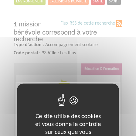
ENVIRONNEMENT
EXCLUSION & PAUVRETÉ
SANTÉ
SPORT
mission
Flux RSS de cette recherche
1
bénévole correspond à votre
recherche
Type d'action :
Accompagnement scolaire
Code postal :
93
Ville :
Les-lilas
Éducation & Formation
Ce site utilise des cookies
et vous donne le contrôle
sur ceux que vous