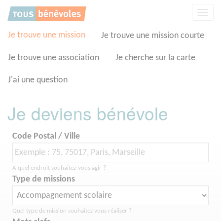
Panneau de gestion des cookies
Affic
la
navig
Je trouve une mission
Je trouve une mission courte
Je trouve une association
Je cherche sur la carte
J'ai une question
Je deviens bénévole
Code Postal / Ville
A quel endroit souhaitez-vous agir ?
Type de missions
Quel type de mission souhaitez vous réaliser ?