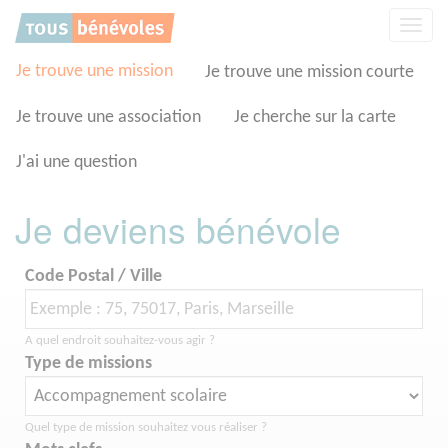
Panneau de gestion des cookies
Affic
la
navig
Je trouve une mission
Je trouve une mission courte
Je trouve une association
Je cherche sur la carte
J'ai une question
Je deviens bénévole
Code Postal / Ville
A quel endroit souhaitez-vous agir ?
Type de missions
Quel type de mission souhaitez vous réaliser ?