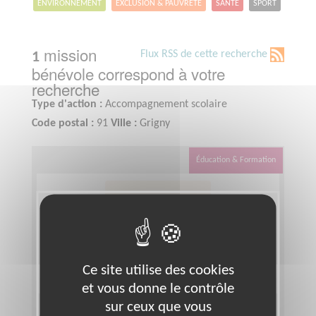
ENVIRONNEMENT
EXCLUSION & PAUVRETÉ
SANTÉ
SPORT
mission
Flux RSS de cette recherche
1
bénévole correspond à votre
recherche
Type d'action :
Accompagnement scolaire
Code postal :
91
Ville :
Grigny
Éducation & Formation
Ce site utilise des cookies
et vous donne le contrôle
sur ceux que vous