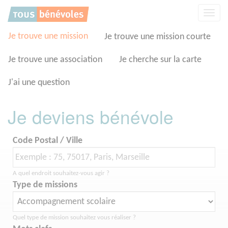
Panneau de gestion des cookies
Affic
la
navig
Je trouve une mission
Je trouve une mission courte
Je trouve une association
Je cherche sur la carte
J'ai une question
Je deviens bénévole
Code Postal / Ville
A quel endroit souhaitez-vous agir ?
Type de missions
Quel type de mission souhaitez vous réaliser ?