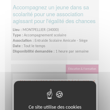
Accompagnez un jeune dans sa
scolarité pour une association
agissant pour l'égalité des chances
Lieu :
MONTPELLIER (34000)
Type :
Accompagnement scolaire
Association :
Entraide Scolaire Amicale - Siège
Date :
Tout le temps
Disponibilité demandée :
1 heure par semaine
Éducation & Formation
Ce site utilise des cookies