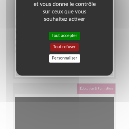
et vous donne le contrôle
sur ceux que vous
Accompagnement scolaire
souhaitez activer
Lieu :
MONTPELLIER (34000)
Type :
Accompagnement scolaire
Tout accepter
Association :
Gammes
Date :
Tout le temps
Tout refuser
Disponibilité demandée :
1h30 par semaine
Personnaliser
Éducation & Formation