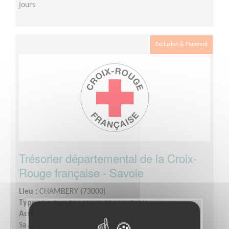
jours
Exclusion & Pauvreté
Trésorier départemental de la Croix-
Rouge française - Savoie
Lieu :
CHAMBERY (73000)
Type :
Gestion financière et comptable
Association :
Croix-Rouge française - Délégation de la
Savoie