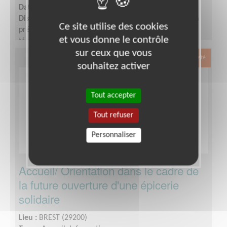
Date :
Tout le temps
Disponibilité demandée :
1/2 journée par semaine en
Ce site utilise des cookies
présentiel dans les locaux, le reste peut se faire en
et vous donne le contrôle
télébénévolat.
sur ceux que vous
Exclusion & Pauvreté
souhaitez activer
Tout accepter
Tout refuser
Personnaliser
Accueil/ Orientation dans le cadre de
la future ouverture d'une épicerie
solidaire
Lieu :
BREST (29200)