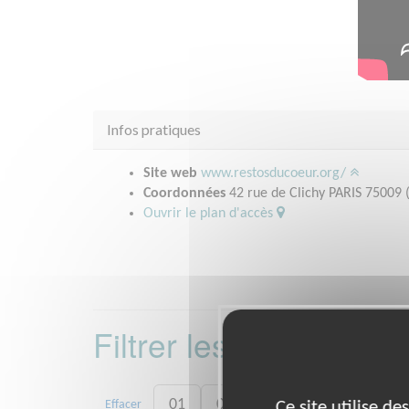
Infos pratiques
Site web
www.restosducoeur.org/
Coordonnées
42 rue de Clichy PARIS 75009 
Ouvrir le plan d'accès
Filtrer les missions 
01
08
09
10
11
Effacer
Ce site utilise d