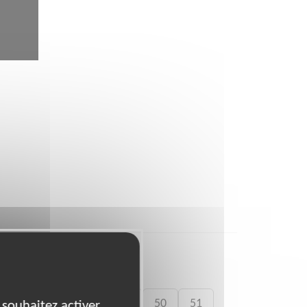
35
40
42
47
50
51
 souhaitez activer