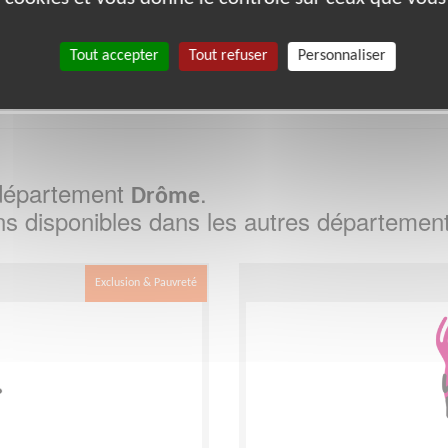
4
67
68
69
71
73
74
75
76
Tout accepter
Tout refuser
Personnaliser
e département
.
Drôme
ns disponibles dans les autres départemen
Exclusion & Pauvreté