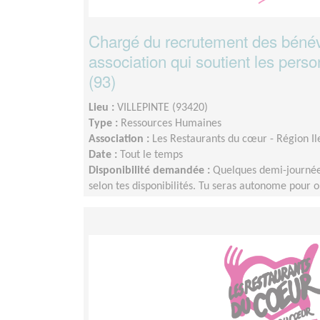
Chargé du recrutement des bénév
association qui soutient les per
(93)
Lieu :
VILLEPINTE (93420)
Type :
Ressources Humaines
Association :
Les Restaurants du cœur - Région I
Date :
Tout le temps
Disponibilité demandée :
Quelques demi-journée
selon tes disponibilités. Tu seras autonome pour o
période d’intégration, une partie de la mission p
réalisée en télétravail. Les modalités et la fréq
définies ensemble, en fonction de tes disponibilité
Si besoin, la mission pourra également être part
faciliter son organisation et d’assurer une continui