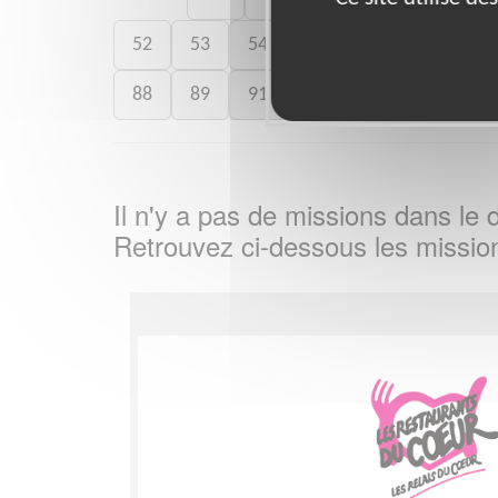
52
53
54
56
57
61
6
88
89
91
93
94
95
Il n'y a pas de missions dans l
Retrouvez ci-dessous les missio