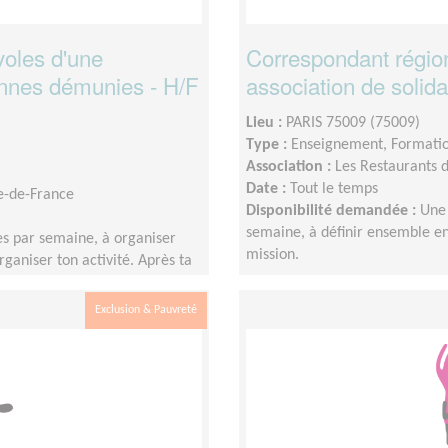
oles d'une
Correspondant région
sonnes démunies - H/F
association de solida
Lieu :
PARIS 75009 (75009)
Type :
Enseignement, Formati
Association :
Les Restaurants 
Date :
Tout le temps
le-de-France
Disponibilité demandée :
Une 
semaine, à définir ensemble en 
s par semaine, à organiser
mission.
rganiser ton activité. Après ta
ourra ponctuellement être
uence de ton engagement seront
Exclusion & Pauvreté
s et des besoins de la mission.
agée avec un binôme, afin de
té dans le suivi.