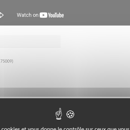
(75009)
bénévoles par département :
14
17
19
23
27
28
31
33
34
es cookies et vous donne le contrôle sur ceux que vous