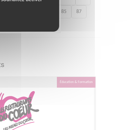
77
79
83
84
85
87
ts
Éducation & Formation