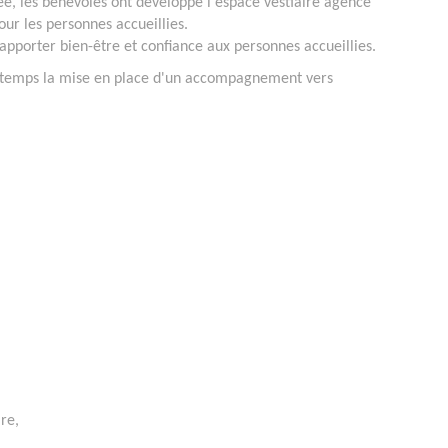
e, les bénévoles ont développé l'espace vestiaire agencé
r les personnes accueillies.
d’apporter bien-être et confiance aux personnes accueillies.
d temps la mise en place d'un accompagnement vers
re,