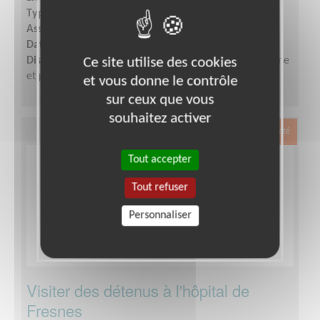
Type :
Visite à domicile
Association :
Petits Frères des Pauvres d'Occitanie
Date :
Tout le temps
Ce site utilise des cookies
Disponibilité demandée :
Quelques heures par semaine
et participation aux réunions d'équipe.
et vous donne le contrôle
sur ceux que vous
souhaitez activer
Exclusion & Pauvreté
Tout accepter
Tout refuser
Personnaliser
Visiter des détenus à l'hôpital de
Fresnes