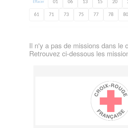
01
06
13
15
20
Effacer
61
71
73
75
77
78
8
Il n'y a pas de missions dans l
Retrouvez ci-dessous les missio