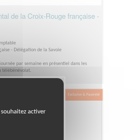
tal de la Croix-Rouge française -
omptable
aise - Délégation de la Savoie
journée par semaine en présentiel dans les
n télébénévolat.
Exclusion & Pauvreté
 souhaitez activer