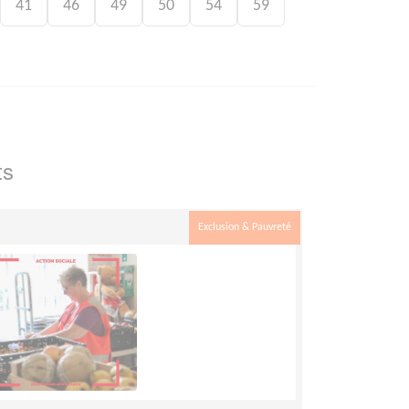
41
46
49
50
54
59
ts
Exclusion & Pauvreté