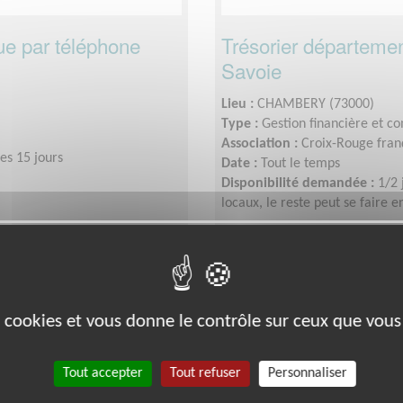
ue par téléphone
Trésorier départemen
Savoie
Lieu :
CHAMBERY (73000)
Type :
Gestion financière et c
Association :
Croix-Rouge franç
es 15 jours
Date :
Tout le temps
Disponibilité demandée :
1/2 
locaux, le reste peut se faire e
Exclusion & Pauvreté
es cookies et vous donne le contrôle sur ceux que vous
Tout accepter
Tout refuser
Personnaliser