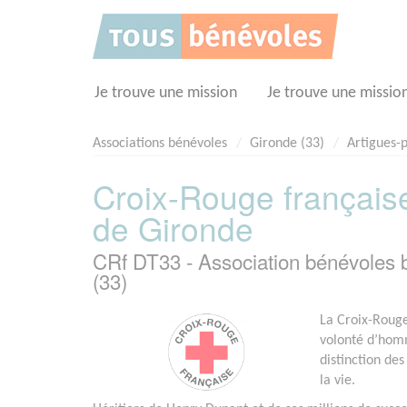
Panneau de gestion des cookies
Je trouve une mission
Je trouve une missio
Associations bénévoles
Gironde (33)
Artigues-
Croix-Rouge française
de Gironde
CRf DT33 - Association bénévo
(33)
La Croix-Rouge 
volonté d’homm
distinction des
la vie.