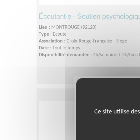
Écoutant·e - Soutien psychologiq
Lieu :
MONTROUGE (92120)
Type :
Ecoute
Association :
Croix-Rouge Française - Siège
Date :
Tout le temps
Disponibilité demandée :
4h/semaine + 2h/tous l
Ce site utilise d