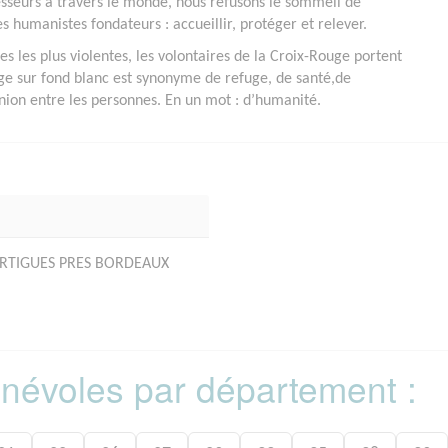
esseurs à travers le monde, nous refusons le sommeil de
s humanistes fondateurs : accueillir, protéger et relever.
 les plus violentes, les volontaires de la Croix-Rouge portent
ge sur fond blanc est synonyme de refuge, de santé,de
’union entre les personnes. En un mot : d’humanité.
e ARTIGUES PRES BORDEAUX
bénévoles par département :