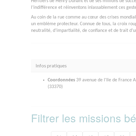
Héritiers de Henry Dunant et de ses millions de succ
l’indifférence et réinventons inlassablement ces geste
Au coin de la rue comme au cœur des crises mondiales
un emblème protecteur. Connue de tous, la croix rou
neutralité, d’impartialité, de confiance et de trait d
Infos pratiques
Coordonnées
39 avenue de l'Ile de Franc
(33370)
Filtrer les missions 