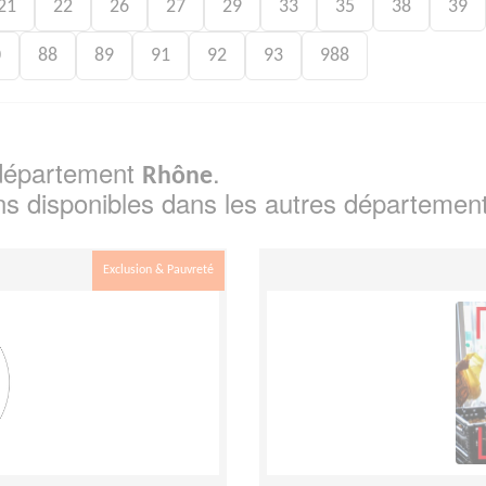
21
22
26
27
29
33
35
38
39
0
88
89
91
92
93
988
e département
.
Rhône
ns disponibles dans les autres départemen
Exclusion & Pauvreté