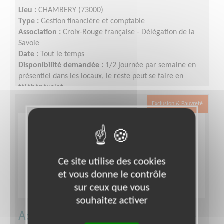
Lieu :
CHAMBERY (73000)
Type :
Gestion financière et comptable
Association :
Croix-Rouge française - Délégation de la
Savoie
Date :
Tout le temps
Disponibilité demandée :
1/2 journée par semaine en
présentiel dans les locaux, le reste peut se faire en
télébénévolat.
Exclusion & Pauvreté
Ce site utilise des cookies
et vous donne le contrôle
sur ceux que vous
souhaitez activer
Accueil/ Orientation dans le cadre de