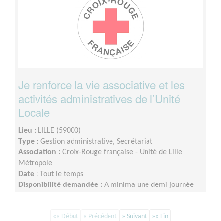
Je renforce la vie associative et les
activités administratives de l’Unité
Locale
Lieu :
LILLE (59000)
Type :
Gestion administrative, Secrétariat
Association :
Croix-Rouge française - Unité de Lille
Métropole
Date :
Tout le temps
Disponibilité demandée :
A minima une demi journée
par semaine sur minimum un an d’engagement (du lundi
au vendredi)
«« Début
« Précédent
» Suivant
»» Fin