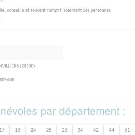
os.
lle, conseille et souvent rompt l’isolement des personnes
.
NVILLIERS (28300)
ez-vous
bénévoles par département :
17
18
24
25
28
34
42
44
51