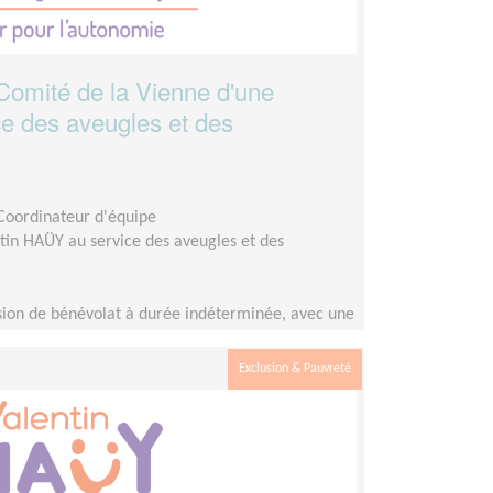
Comité de la Vienne d'une
ce des aveugles et des
 Coordinateur d'équipe
tin HAÜY au service des aveugles et des
ion de bénévolat à durée indéterminée, avec une
emaine au minimum dans un premier temps (et
ième temps, avec le remplacement à moyen
Exclusion & Pauvreté
e).Avec l’impulsion de la personne recherchée, ce
é à un fort développement compte tenu de
n.