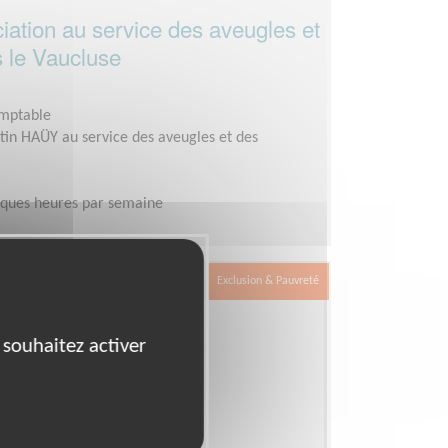
ciation au service des aveugles et
 le Vaucluse
omptable
tin HAÜY au service des aveugles et des
lques heures par semaine
Exclusion & Pauvreté
 souhaitez activer