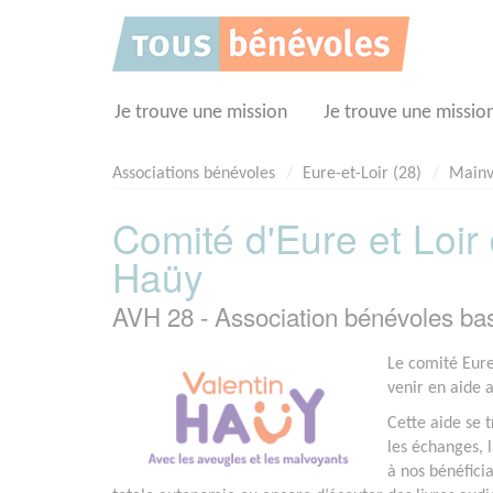
Panneau de gestion des cookies
Je trouve une mission
Je trouve une missio
Associations bénévoles
Eure-et-Loir (28)
Mainvi
Comité d'Eure et Loir 
Haüy
AVH 28 - Association bénévoles b
Le comité Eure
venir en aide a
Cette aide se 
les échanges, 
à nos bénéficia