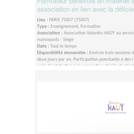
Formateur bénévole en matériel s
association en lien avec la défici
Lieu :
PARIS 75007 (75007)
Type :
Enseignement, Formation
Association :
Association Valentin HAÜY au servic
malvoyants - Siège
Date :
Tout le temps
Disponibilité demandée :
Environ trois sessions 
deux jours par an. Participation ponctuelle à des
suivi. Contribution à la conception et à l'actualis
pédagogiques. Accompagnement à distance des sta
des formations. Une grande partie de ces activités