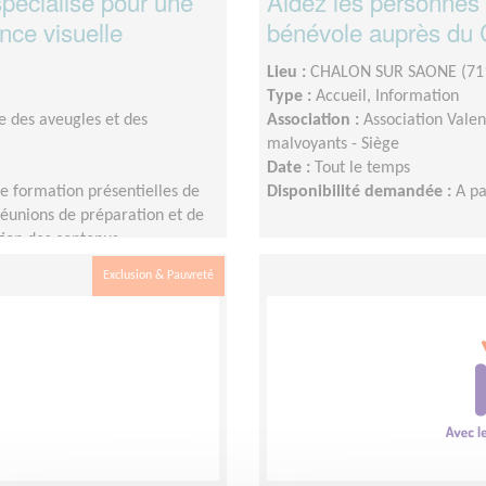
pécialisé pour une
Aidez les personnes 
ence visuelle
bénévole auprès du 
Lieu :
CHALON SUR SAONE (71
Type :
Accueil, Information
e des aveugles et des
Association :
Association Valen
malvoyants - Siège
Date :
Tout le temps
de formation présentielles de
Disponibilité demandée :
A pa
 réunions de préparation et de
ation des contenus
giaires en amont ou à l'issue
Exclusion & Pauvreté
 peut être réalisée à distance.