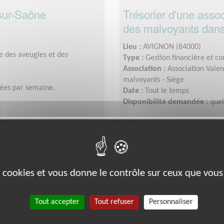
sur-Saône
Trésorier d'une asso
des malvoyants dans
Lieu :
AVIGNON (84000)
e des aveugles et des
Type :
Gestion financière et c
Association :
Association Valen
malvoyants - Siège
ées par semaine.
Date :
Tout le temps
Disponibilité demandée :
que
Exclusion & Pauvreté
es cookies et vous donne le contrôle sur ceux que vous
Tout accepter
Tout refuser
Personnaliser