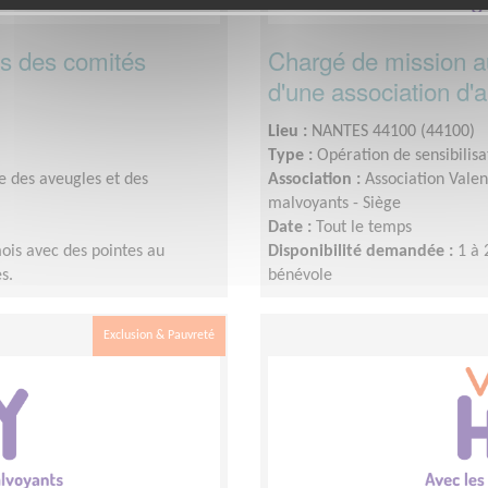
es des comités
Chargé de mission a
d'une association d'
Lieu :
NANTES 44100 (44100)
Type :
Opération de sensibilisa
e des aveugles et des
Association :
Association Valen
malvoyants - Siège
Date :
Tout le temps
ois avec des pointes au
Disponibilité demandée :
1 à 
s.
bénévole
Exclusion & Pauvreté