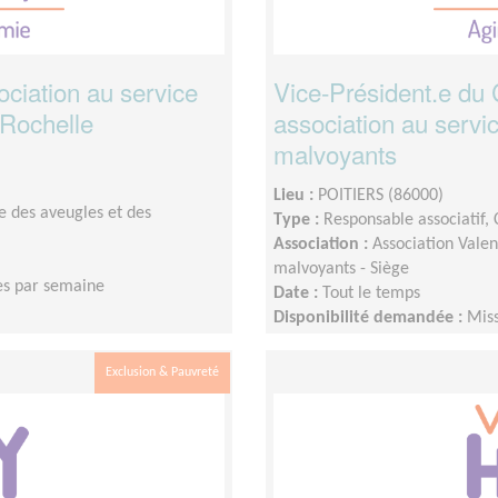
ociation au service
Vice-Président.e du 
 Rochelle
association au servi
malvoyants
Lieu :
POITIERS (86000)
e des aveugles et des
Type :
Responsable associatif,
Association :
Association Valen
malvoyants - Siège
es par semaine
Date :
Tout le temps
Disponibilité demandée :
Miss
présence de deux jours par s
présence accrue dans un deux
Exclusion & Pauvreté
terme de la Présidente actuell
Comité de la Vienne est appel
l’importance de l’agglomératio