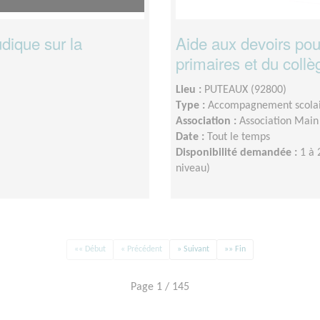
udique sur la
Aide aux devoirs pou
primaires et du collè
Lieu :
PUTEAUX (92800)
Type :
Accompagnement scola
Association :
Association Main
Date :
Tout le temps
Disponibilité demandée :
1 à 
niveau)
«« Début
« Précédent
» Suivant
»» Fin
Page 1 / 145