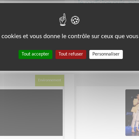
Je participe puis ani
biodiversité et son é
Lieu :
AVIGNON (84000)
Type :
Opération de sensibilisa
es cookies et vous donne le contrôle sur ceux que vous
Association :
Fresque de la Bio
Date :
du 10/08/2026 au 30/1
Disponibilité demandée :
1 jo
Tout accepter
Tout refuser
Personnaliser
Environnement