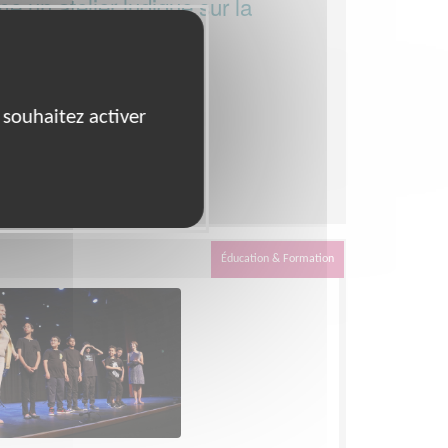
me un atelier ludique sur la
rosion
tion
 souhaitez activer
diversité
1/2026
ur
Éducation & Formation