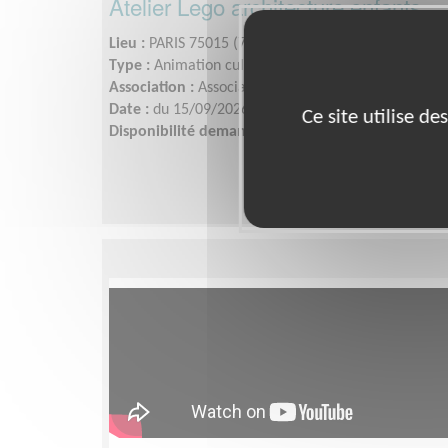
Atelier Lego architecture enfants
Lieu :
PARIS 75015 (75015)
Type :
Animation culturelle
Association :
Association REFLETS 15
Date :
du 15/09/2026 au 29/06/2027
Ce site utilise d
Disponibilité demandée :
2 demi-journées / mois