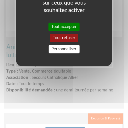
sur ceux que vous
souhaitez activer
Tout accepter
Tout refuser
Animez une boutique solidaire et de la
Personnaliser
lutte contre la précarité à Gannat
Lieu :
GANNAT (03800)
Type :
Vente, Commerce équitable
Association :
Secours Catholique Allier
Date :
Tout le temps
Disponibilité demandée :
une demi journée par semaine
Exclusion & Pauvreté