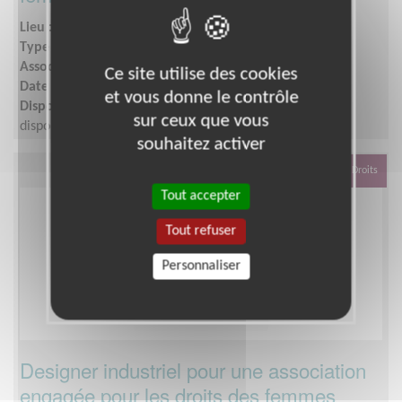
Lieu :
SEINE-ET-MARNE (77)
Type :
BTP, Logistique, Sécurité, Transport
Association :
My Harmony
Ce site utilise des cookies
Date :
Tout le temps
et vous donne le contrôle
Disponibilité demandée :
Quelques heures selon vos
sur ceux que vous
disponibilités respectives.
souhaitez activer
Défense Des Droits
Tout accepter
Tout refuser
Personnaliser
Designer industriel pour une association
engagée pour les droits des femmes