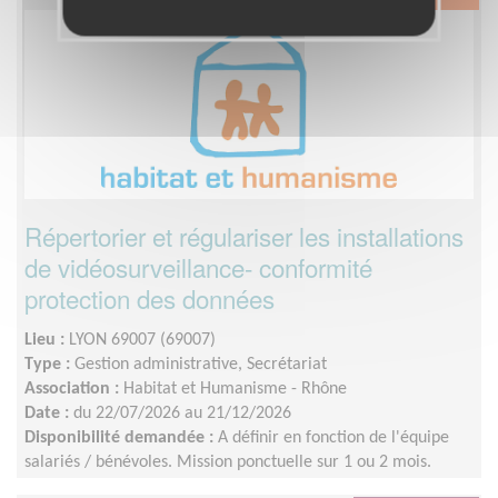
Répertorier et régulariser les installations
de vidéosurveillance- conformité
protection des données
Lieu :
LYON 69007 (69007)
Type :
Gestion administrative, Secrétariat
Association :
Habitat et Humanisme - Rhône
Date :
du 22/07/2026 au 21/12/2026
Disponibilité demandée :
A définir en fonction de l'équipe
salariés / bénévoles. Mission ponctuelle sur 1 ou 2 mois.