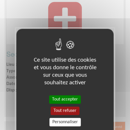
Secrétaire polyvalente
Ce site utilise des cookies
Lieu :
MONTPELLIER (34000)
et vous donne le contrôle
Type :
Gestion administrative, Secrétariat
sur ceux que vous
Association :
Développement solidaire et durable
souhaitez activer
Date :
Tout le temps
Disponibilité demandée :
quelques heures par semaine
Tout accepter
Tout refuser
Personnaliser
Exclusion & Pauvreté