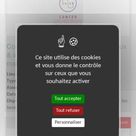
Conseil juridique ponctuel (droits sociaux
& indépendants) pour des travailleurs
Ce site utilise des cookies
malades
et vous donne le contrôle
sur ceux que vous
Lieu :
Partout en France
souhaitez activer
Type :
Conseil, Défense des droits
Association :
FEDERATION CAIRE
Date :
Tout le temps
Tout accepter
Disponibilité demandée :
Interventions ponctuelles selon les
besoins. Entièrement à distance. Engagement flexible.
Tout refuser
Personnaliser
Santé