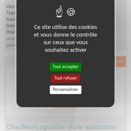
Lieu :
RENNES (35000)
Type :
Collecte (argent, aliments...)
Association :
Les Restaurants du Cœur - Ille -et-vilaine
Date :
du 02/10/2026 au 03/10/2026
Ce site utilise des cookies
Disponibilité demandée :
Mobilise-toi pour les 2 ou 3
et vous donne le contrôle
octobre 2026, soit le temps de quelques heures ou une
sur ceux que vous
journée, entre amis ou en famille.
souhaitez activer
Exclusion & Pauvreté
Tout accepter
Tout refuser
Personnaliser
Chauffeur/Logisticien d'une association