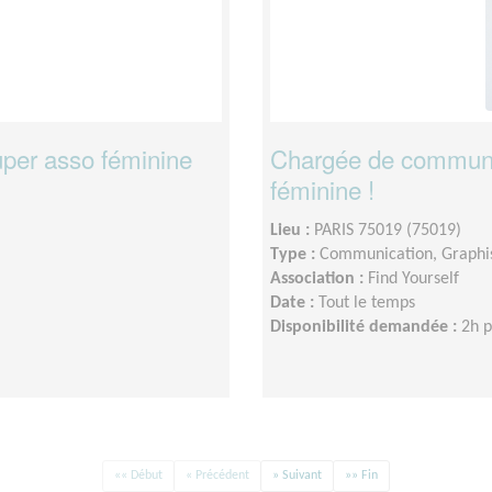
uper asso féminine
Chargée de communi
féminine !
Lieu :
PARIS 75019 (75019)
Type :
Communication, Graph
Association :
Find Yourself
Date :
Tout le temps
Disponibilité demandée :
2h 
«« Début
« Précédent
» Suivant
»» Fin