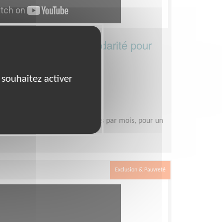
s associations de solidarité pour
a précarité matérielle
 souhaitez activer
Partenariats
n Nature
uelques heures à quelques jours par mois, pour un
um
Exclusion & Pauvreté