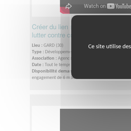
Créer du lien avec les associations 
lutter contre contre la précarité mat
Lieu :
GARD (30)
Ce site utilise d
Type :
Développement, Fonds, Partenariats
Association :
Agence du Don en Nature
Date :
Tout le temps
Disponibilité demandée :
De quelques heures à que
engagement de 6 mois minimum