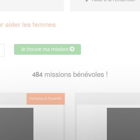
l’aide à la réinsertion
r aider les femmes
Je trouve ma mission
missions bénévoles !
484
Exclusion & Pauvreté