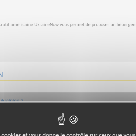
lucratif américaine UkraineNow vous permet de proposer un hébergem
N
ukrainien ?
s au centre d’accueil. France Terre d’Asile, association basée à Pari
es cookies et vous donne le contrôle sur ceux que vous