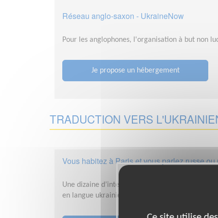
Réseau anglo-saxon - UkraineNow
Pour les anglophones, l'organisation à but non 
Je propose un hébergement
TRADUCTION VERS L'UKRAINIE
Vous habitez à Paris et vous parlez russe ou 
Une dizaine d’interprètes assurent des traduction
en langue ukrainienne ou en en langue russe.
Ce site utilise d