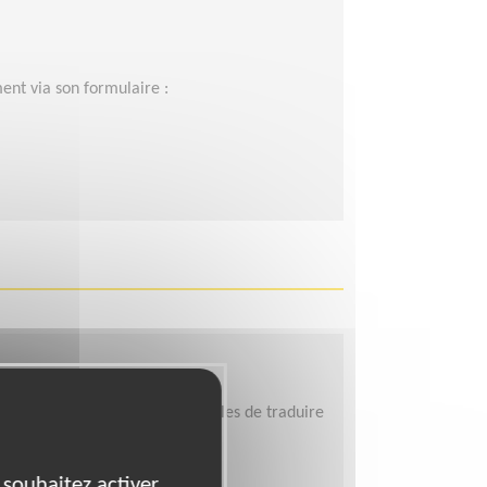
ent via son formulaire :
s, recherche des bénévoles capables de traduire
 souhaitez activer