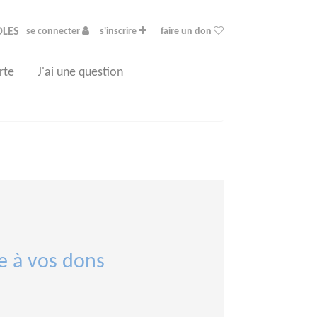
OLES
se connecter
s'inscrire
faire un don
rte
J'ai une question
e à vos dons