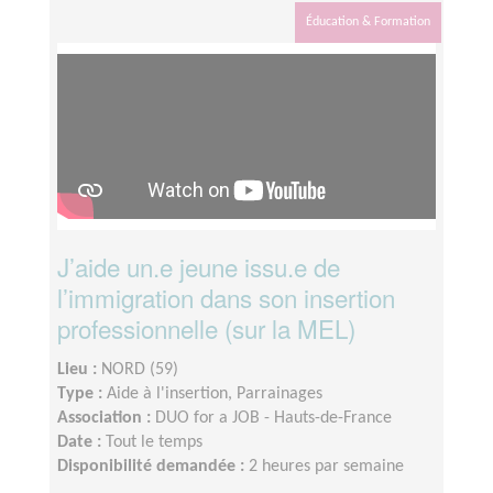
Éducation & Formation
J’aide un.e jeune issu.e de
l’immigration dans son insertion
professionnelle (sur la MEL)
Lieu :
NORD (59)
Type :
Aide à l'insertion, Parrainages
Association :
DUO for a JOB - Hauts-de-France
Date :
Tout le temps
Disponibilité demandée :
2 heures par semaine