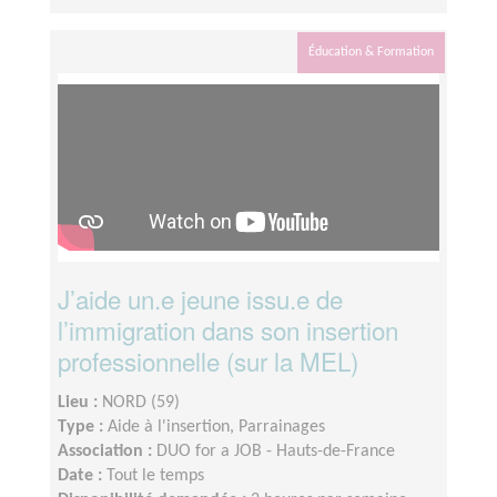
Éducation & Formation
J’aide un.e jeune issu.e de
l’immigration dans son insertion
professionnelle (sur la MEL)
Lieu :
NORD (59)
Type :
Aide à l'insertion, Parrainages
Association :
DUO for a JOB - Hauts-de-France
Date :
Tout le temps