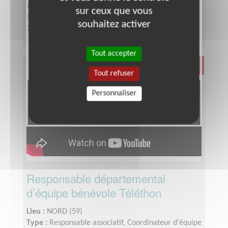
Association :
PROXITÉ - Hauts de France
sur ceux que vous
Date :
Tout le temps
souhaitez activer
Disponibilité demandée :
Créneau : Lundi soir (le
jour pourrait évoluer) 17h-20h dans les locaux de
Mobivia. Possibilité de réaliser la mission en binôme
Tout accepter
avec un.e autre bénévole pour plus de flexibilité
Santé
Tout refuser
Personnaliser
Responsable départemental
d’équipe bénévole Téléthon
Lieu :
NORD (59)
Type :
Responsable associatif, Coordinateur d'équipe