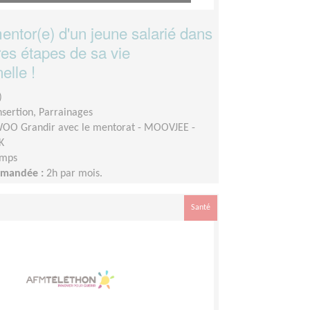
ntor(e) d'un jeune salarié dans
res étapes de sa vie
elle !
)
insertion, Parrainages
OO Grandir avec le mentorat - MOOVJEE -
K
emps
demandée :
2h par mois.
Santé