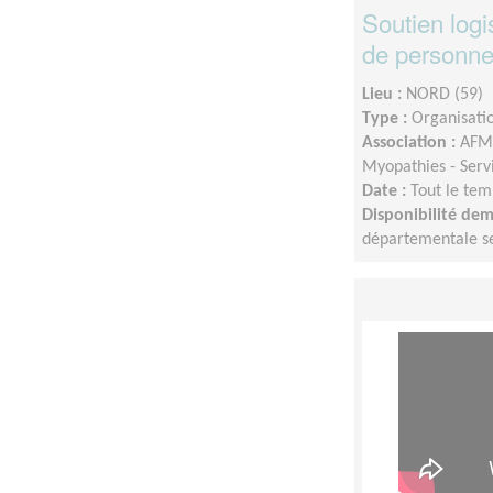
Soutien logi
de personn
Lieu :
NORD (59)
Type :
Organisatio
Association :
AFM-
Myopathies - Serv
Date :
Tout le tem
Disponibilité de
départementale sel