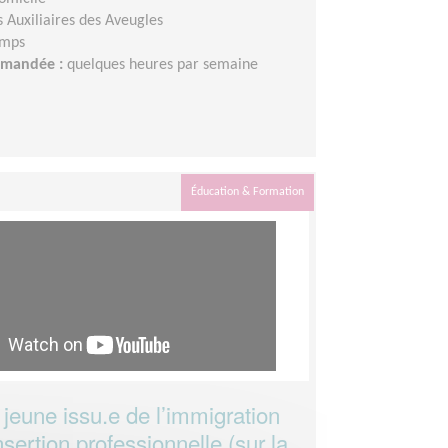
s Auxiliaires des Aveugles
emps
demandée :
quelques heures par semaine
Éducation & Formation
 jeune issu.e de l’immigration
sertion professionnelle (sur la