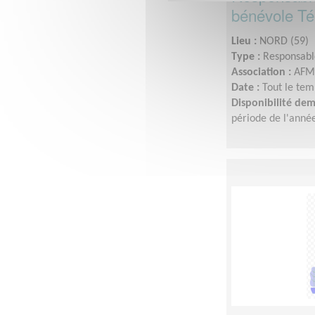
bénévole Té
Lieu :
NORD (59)
Type :
Responsable
Association :
AFM 
Date :
Tout le tem
Disponibilité de
période de l'anné