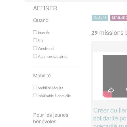
AFFINER
Quand
CULTURE
DÉFENSE 
missions b
29
Journée
Soir
Week-end
Vacances scolaires
Mobilité
Mobilité réduite
Réalisable à domicile
Créer du lie
Pour les jeunes
solidarité po
bénévoles
précarité ma