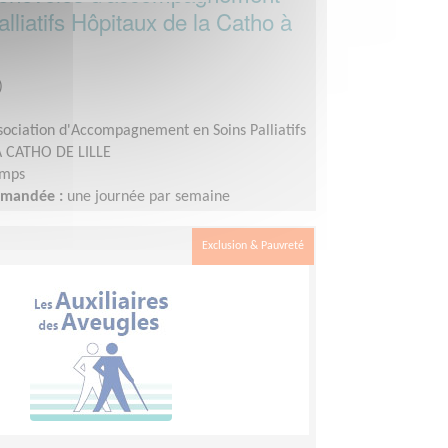
lliatifs Hôpitaux de la Catho à
)
sociation d'Accompagnement en Soins Palliatifs
 CATHO DE LILLE
emps
demandée :
une journée par semaine
Exclusion & Pauvreté