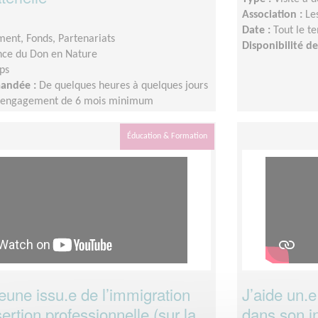
Association :
Le
Date :
Tout le t
ent, Fonds, Partenariats
Disponibilité 
ce du Don en Nature
ps
mandée :
De quelques heures à quelques jours
n engagement de 6 mois minimum
Éducation & Formation
jeune issu.e de l’immigration
J’aide un.e
ertion professionnelle (sur la
dans son in