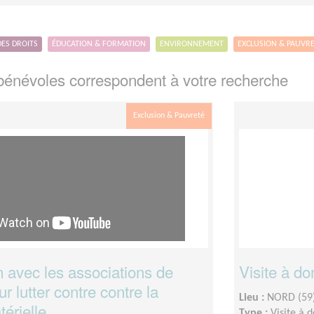
DES DROITS
ÉDUCATION & FORMATION
ENVIRONNEMENT
EXCLUSION & PAUVR
énévoles correspondent à votre recherche
Exclusion & Pauvreté
n avec les associations de
Visite à do
ur lutter contre contre la
Lieu :
NORD (59
térielle
Type :
Visite à 