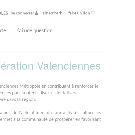
OLES
se connecter
s'inscrire
faire un don
rte
J'ai une question
ration Valenciennes
enciennes Métropole en contribuant à renforcer le
nces pour soutenir diverses initiatives
vie dans la région.
es, de l'aide alimentaire aux activités culturelles
 permet à la communauté de prospérer en favorisant