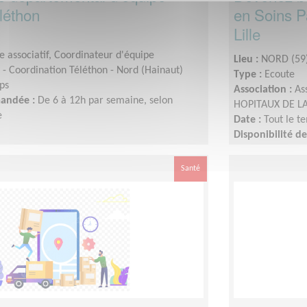
léthon
en Soins Pa
Lille
 associatif, Coordinateur d'équipe
Lieu :
NORD (59
- Coordination Téléthon - Nord (Hainaut)
Type :
Ecoute
ps
Association :
As
mandée :
De 6 à 12h par semaine, selon
HOPITAUX DE LA
e
Date :
Tout le t
Disponibilité 
Santé