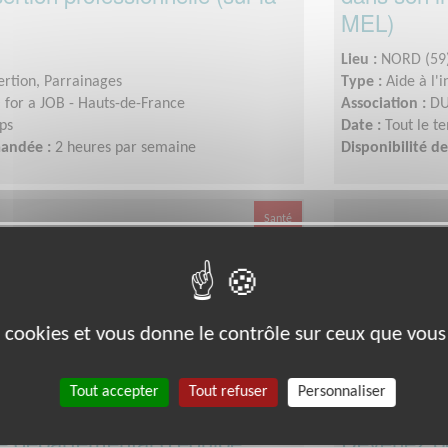
MEL)
Lieu :
NORD (59
sertion, Parrainages
Type :
Aide à l'
for a JOB - Hauts-de-France
Association :
DU
ps
Date :
Tout le t
mandée :
2 heures par semaine
Disponibilité 
Santé
es cookies et vous donne le contrôle sur ceux que vous
Tout accepter
Tout refuser
Personnaliser
 départemental d’équipe
Devenez b