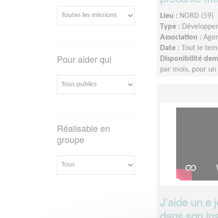
Lieu :
NORD (59)
Type :
Développem
Association :
Agen
Date :
Tout le tem
Pour aider qui
Disponibilité de
par mois, pour u
Réalisable en
groupe
J’aide un.e 
dans son ins