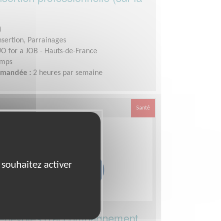
)
insertion, Parrainages
O for a JOB - Hauts-de-France
emps
demandée :
2 heures par semaine
Santé
 souhaitez activer
énévoles d'accompagnement