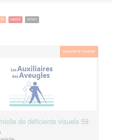
ETÉ
SANTÉ
SPORT
Exclusion & Pauvreté
micile de déficients visuels 59
)
domicile