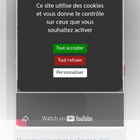
demandeur d'emploi en Ile-de-
Ce site utilise des cookies
France
et vous donne le contrôle
Lieu :
YVELINES (78)
sur ceux que vous
Type :
Aide à l'insertion, Parrainages
souhaitez activer
Association :
DUO for a JOB - Ile-de-France
Date :
Tout le temps
Tout accepter
Disponibilité demandée :
2 heures par semaine
Tout refuser
Éducation & Formation
Personnaliser