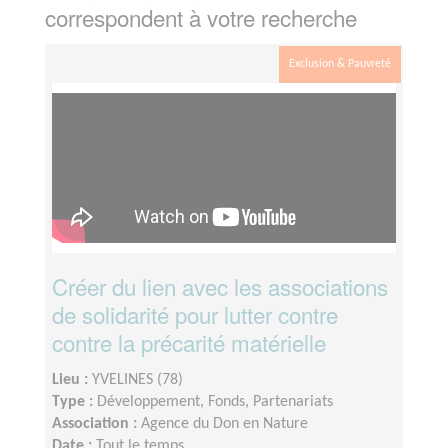
correspondent à votre recherche
Exclusion & Pauvreté
Créer du lien avec les associations
de solidarité pour lutter contre
contre la précarité matérielle
Lieu :
YVELINES (78)
Type :
Développement, Fonds, Partenariats
Association :
Agence du Don en Nature
Date :
Tout le temps