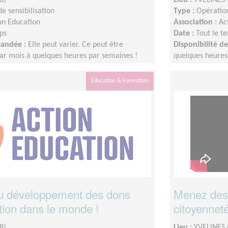
e sensibilisation
Type :
Opération
on Education
Association :
Ac
ps
Date :
Tout le t
mandée :
Elle peut varier. Ce peut être
Disponibilité 
ar mois à quelques heures par semaines !
quelques heures
dapter au rythme de chacun et chacune.
L'idée est de s'
Éducation & Formation
au développement des dons
Menez des 
tion dans le monde !
citoyenneté 
8)
Lieu :
YVELINES 