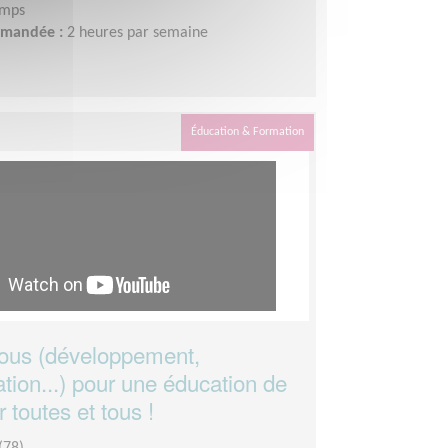
emps
demandée :
2 heures par semaine
Éducation & Formation
ous (développement,
ion...) pour une éducation de
r toutes et tous !
(78)