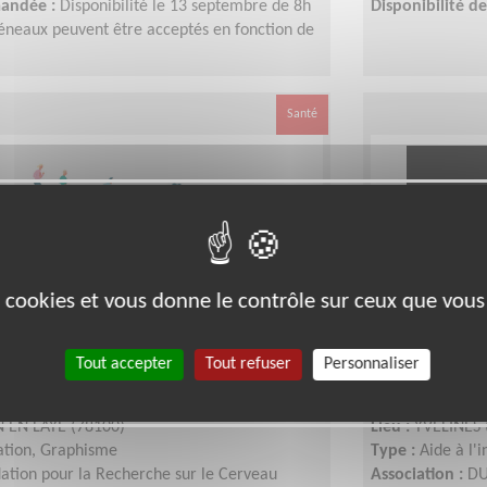
mandée :
Disponibilité le 13 septembre de 8h
Disponibilité 
réneaux peuvent être acceptés en fonction de
Santé
es cookies et vous donne le contrôle sur ceux que vous
 professionnel bénévole pour
Accompagn
Tout accepter
Tout refuser
Personnaliser
u Cerveau - 13 septembre
d'emploi e
 EN LAYE (78100)
Lieu :
YVELINES 
tion, Graphisme
Type :
Aide à l'
ation pour la Recherche sur le Cerveau
Association :
DU