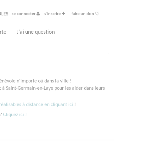
OLES
se connecter
s'inscrire
faire un don
rte
J'ai une question
névole n'importe où dans la ville !
à Saint-Germain-en-Laye pour les aider dans leurs
éalisables à distance en cliquant ici
!
 ?
Cliquez ici !