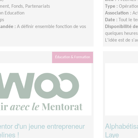
ent, Fonds, Partenariats
Type :
Opération
on Education
Association :
Ac
ps
Date :
Tout le t
mandée :
A définir ensemble fonction de vos
Disponibilité 
quelques heures
L'idée est de s'
Éducation & Formation
tor d'un jeune entrepreneur
Alphabétis
lines !
Laye