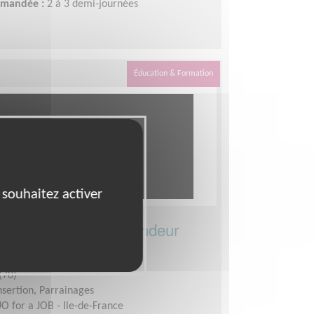
demandée :
2 à 3 demi-journées
Éducation & Formation
 souhaitez activer
ez un.e jeune demandeur
n Ile-de-France
(78)
insertion, Parrainages
O for a JOB - Ile-de-France