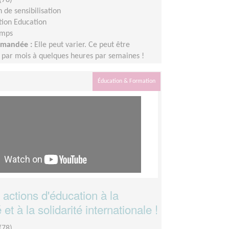
 de sensibilisation
tion Education
emps
demandée :
Elle peut varier. Ce peut être
 par mois à quelques heures par semaines !
adapter au rythme de chacun et chacune.
Éducation & Formation
actions d'éducation à la
et à la solidarité internationale !
(78)