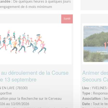
mandée :
De quelques heures à quelques jours
n engagement de 6 mois minimum
Santé
n au déroulement de la Course
Animer des
le 13 septembre
Secours Ca
 EN LAYE (78100)
Lieu :
YVELINES 
sportive
Type :
Responsab
ation pour la Recherche sur le Cerveau
Association :
Se
026 au 13/09/2026
Date :
Tout le t