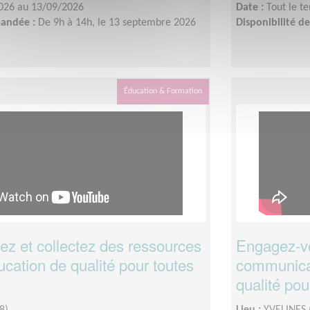
026 au 13/09/2026
Date :
Tout le t
mandée :
De 9h à 14h, le 13 septembre 2026
Disponibilité 
Éducation & Formation
 et collectez des ressources
Engagez-v
cation de qualité pour toutes
communicat
qualité pou
8)
Lieu :
YVELINES 