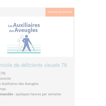
Exclusion & Pauvreté
micile de déficients visuels 78
(78)
domicile
s Auxiliaires des Aveugles
emps
demandée :
quelques heures par semaine