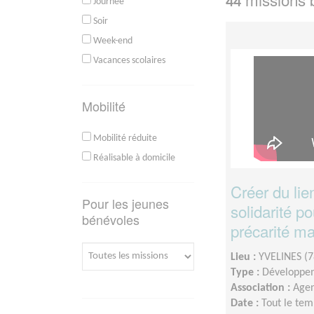
44
Journée
Soir
Week-end
Vacances scolaires
Mobilité
Mobilité réduite
Réalisable à domicile
Créer du lie
Pour les jeunes
solidarité po
bénévoles
précarité ma
Lieu :
YVELINES (7
Type :
Développem
Association :
Agen
Date :
Tout le tem