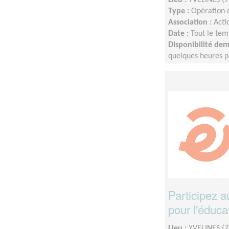
Type :
Opération d
Association :
Acti
Date :
Tout le tem
Disponibilité de
quelques heures p
L'idée est de s'a
Participez 
pour l'éduca
Lieu :
YVELINES (7