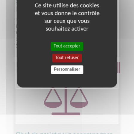
pour une association engagée pour
Ce site utilise des cookies
les droits des femmes
et vous donne le contrôle
Lieu :
SEINE-ET-MARNE (77)
sur ceux que vous
Type :
BTP, Logistique, Sécurité, Transport
souhaitez activer
Association :
My Harmony
Date :
Tout le temps
Tout accepter
Disponibilité demandée :
Intervention ponctuelle.
Tout refuser
Défense Des Droits
Personnaliser