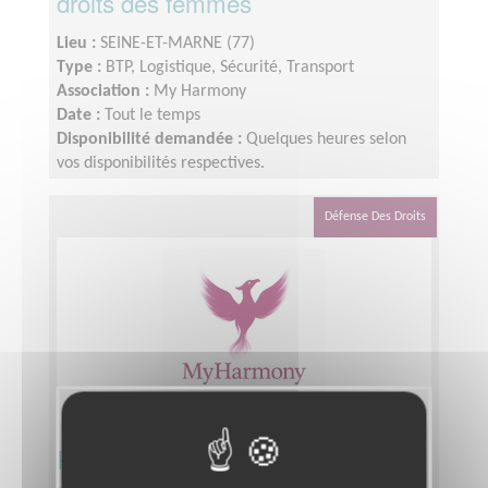
droits des femmes
Lieu :
SEINE-ET-MARNE (77)
Type :
BTP, Logistique, Sécurité, Transport
Association :
My Harmony
Date :
Tout le temps
Disponibilité demandée :
Quelques heures selon
vos disponibilités respectives.
Défense Des Droits
Responsable qualité et conformité