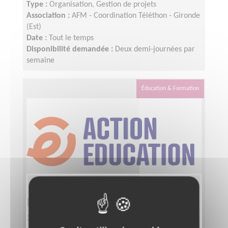
Type :
Organisation, Gestion de projets
Association :
AFM - Coordination Téléthon - Gironde
(Est)
Date :
Tout le temps
Disponibilité demandée :
Deux demi-journées par
semaine
Éducation & Formation
Participez au développement des
dons pour l'éducation dans le