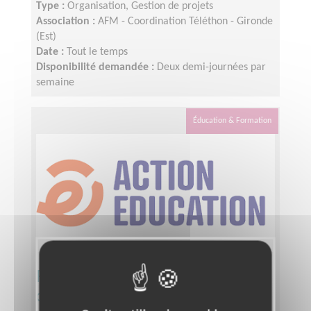
Type :
Organisation, Gestion de projets
Association :
AFM - Coordination Téléthon - Gironde
(Est)
Date :
Tout le temps
Disponibilité demandée :
Deux demi-journées par
semaine
Éducation & Formation
Participez au développement des
dons pour l'éducation dans le