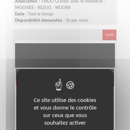
Association :
TWOO Grandir avec le mentorat -
MOOVJEE - REZOO - WOORK
Date :
Tout le temps
Disponibilité demandée :
2h par mois.
Santé
Mobiliser - Communiquer -
Ce site utilise des cookies
Développer le Téléthon En Drôme
et vous donne le contrôle
Sud
sur ceux que vous
souhaitez activer
Lieu :
DROME (26)