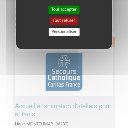
Type :
Organisation, Gestion de projets
Association :
AFM - Coordination Téléthon - Drôme
Tout accepter
(Sud)
Tout refuser
Date :
Tout le temps
Disponibilité demandée :
Quelques heures par
Personnaliser
semaine
Exclusion & Pauvreté
Accueil et animation d'ateliers pour
enfants
Lieu :
MONTELIMAR (26200)