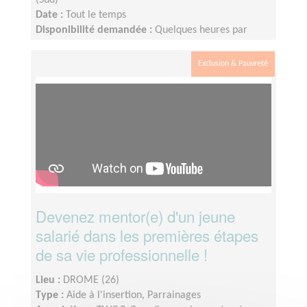
(Sud)
Date :
Tout le temps
Disponibilité demandée :
Quelques heures par
semaine, essentiellement d'octobre à février.
Exclusion & Pauvreté
Devenez mentor(e) d'un jeune
salarié dans les premières étapes
de sa vie professionnelle !
Lieu :
DROME (26)
Type :
Aide à l'insertion, Parrainages