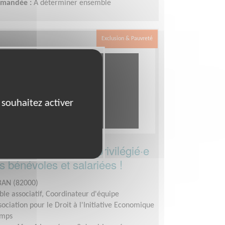
demandée :
A déterminer ensemble
Exclusion & Pauvreté
 souhaitez activer
le correspondant·e privilégié·e
s bénévoles et salariées !
AN (82000)
le associatif, Coordinateur d'équipe
sociation pour le Droit à l'Initiative Economique
emps