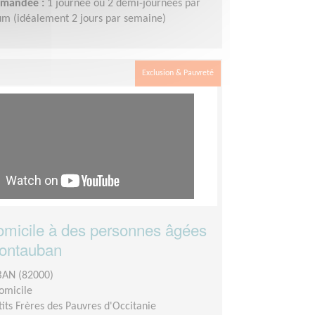
demandée :
1 journée ou 2 demi-journées par
m (idéalement 2 jours par semaine)
Exclusion & Pauvreté
domicile à des personnes âgées
Montauban
AN (82000)
domicile
tits Frères des Pauvres d'Occitanie