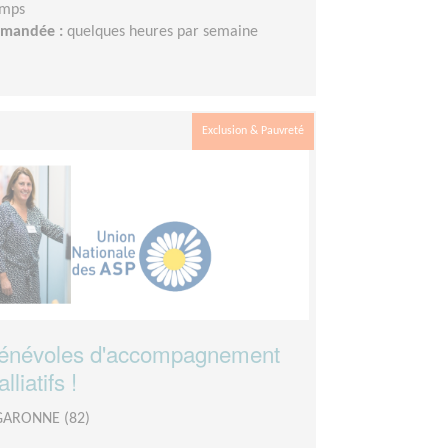
emps
demandée :
quelques heures par semaine
Exclusion & Pauvreté
énévoles d'accompagnement
liatifs !
GARONNE (82)