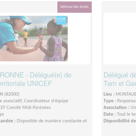
Défense Des Droits
ONNE - Délégué(e) de
Délégué dé
erritoriale UNICEF
Tarn et Ga
 (82000)
Lieu :
MONTAUB
 associatif, Coordinateur d'équipe
Type :
Responsab
EF Comité Midi-Pyrénées
Association :
Un
ps
Date :
Tout le t
mandée :
Disponible de manière constante et
Disponibilité 