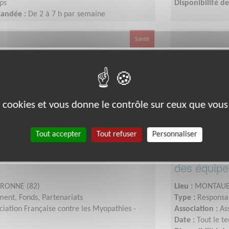
ps
Disponibilité 
mandée :
De 2 à 7 h par semaine
Santé
es cookies et vous donne le contrôle sur ceux que vous
Tout accepter
Tout refuser
Personnaliser
) Régional(e) Mobilisation
Devenez la/
des équipe
RONNE (82)
Lieu :
MONTAUB
ent, Fonds, Partenariats
Type :
Responsab
ciation Française contre les Myopathies -
Association :
As
Date :
Tout le t