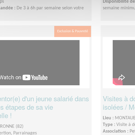
ps
Disponibilité 
mandée :
De 3 à 6h par semaine selon votre
semaine minimu
Exclusion & Pauvreté
tor(e) d'un jeune salarié dans
Visites à 
s étapes de sa vie
isolées / 
lle !
Lieu :
MONTAUB
Type :
Visite à 
RONNE (82)
Association :
Pe
sertion, Parrainages