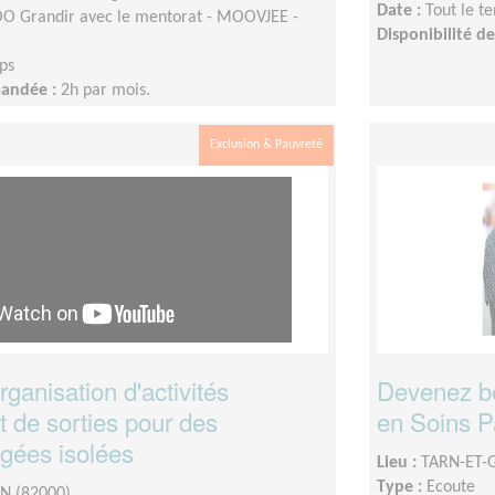
Date :
Tout le t
 Grandir avec le mentorat - MOOVJEE -
Disponibilité 
ps
mandée :
2h par mois.
Exclusion & Pauvreté
rganisation d'activités
Devenez b
et de sorties pour des
en Soins Pal
gées isolées
Lieu :
TARN-ET-
Type :
Ecoute
 (82000)