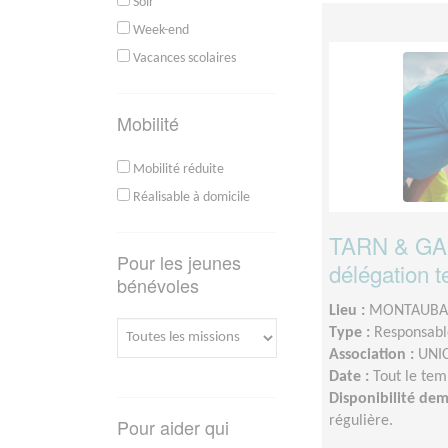
Soir
Week-end
Vacances scolaires
Mobilité
Mobilité réduite
Réalisable à domicile
TARN & GAR
Pour les jeunes
délégation t
bénévoles
Lieu :
MONTAUBAN
Type :
Responsable
Association :
UNIC
Date :
Tout le tem
Disponibilité de
régulière.
Pour aider qui