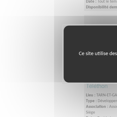
Date :
Tout le tem
Disponibilité de
Ce site utilise d
Équipier(ère
Téléthon
Lieu :
TARN-ET-GA
Type :
Développem
Association :
Asso
Siège