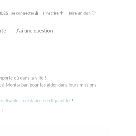
OLES
se connecter
s'inscrire
faire un don
rte
J'ai une question
orte où dans la ville !
 à Montauban pour les aider dans leurs missions
éalisables à distance en cliquant ici
!
 !