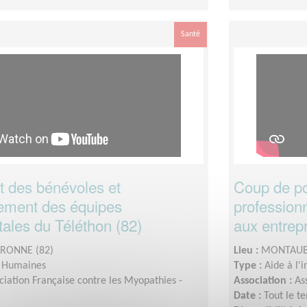
Santé
 des bénévoles et
Coup de po
ment des équipes
professionn
ales du Téléthon (82)
aux entrep
RONNE (82)
Lieu :
MONTAUB
s Humaines
Type :
Aide à l'
ciation Française contre les Myopathies -
Association :
As
Date :
Tout le t