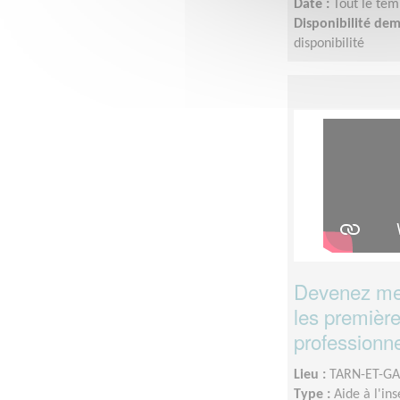
Date :
Tout le tem
Disponibilité de
disponibilité
Devenez men
les première
professionne
Lieu :
TARN-ET-GA
Type :
Aide à l'in