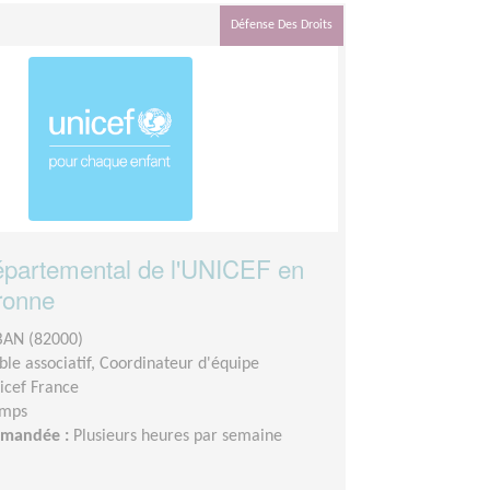
Défense Des Droits
partemental de l'UNICEF en
ronne
AN (82000)
le associatif, Coordinateur d'équipe
icef France
emps
demandée :
Plusieurs heures par semaine