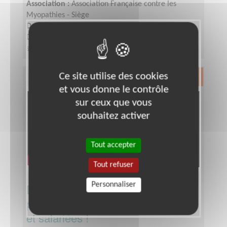
Association :
Association Française contre les
Myopathies - Siège
Date :
Tout le temps
Disponibilité demandée :
De 3 à 6h par semaine
selon votre disponibilité
Ce site utilise des cookies
Exclusion & Pauvreté
et vous donne le contrôle
sur ceux que vous
souhaitez activer
Tout accepter
Tout refuser
Personnaliser
Devenez la/le correspondant·e
privilégié·e des équipes bénévoles
et salariées !