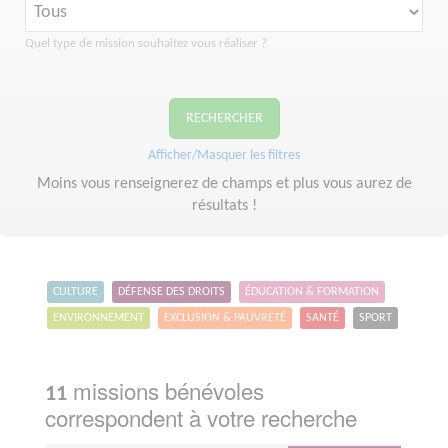
Quel type de mission souhaitez vous réaliser ?
RECHERCHER
Afficher/Masquer les filtres
Moins vous renseignerez de champs et plus vous aurez de
résultats !
CULTURE
DÉFENSE DES DROITS
ÉDUCATION & FORMATION
ENVIRONNEMENT
EXCLUSION & PAUVRETÉ
SANTÉ
SPORT
missions bénévoles
11
correspondent à votre recherche