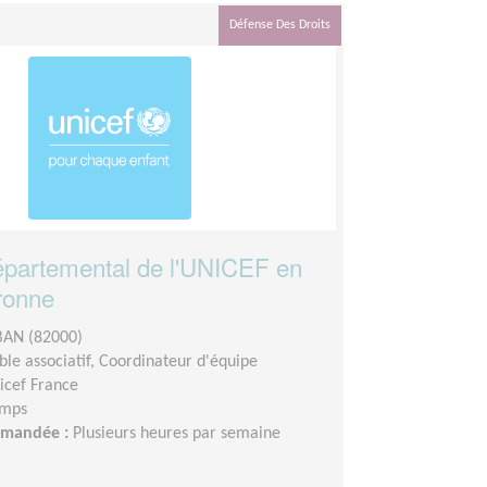
Défense Des Droits
partemental de l'UNICEF en
ronne
AN (82000)
le associatif, Coordinateur d'équipe
icef France
emps
demandée :
Plusieurs heures par semaine