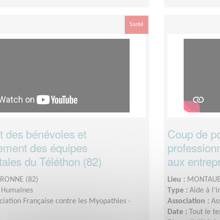
Santé
 des bénévoles et
Coup de po
ment des équipes
professionn
ales du Téléthon (82)
aux entrep
RONNE (82)
Lieu :
MONTAUB
s Humaines
Type :
Aide à l'
ciation Française contre les Myopathies -
Association :
As
Date :
Tout le t