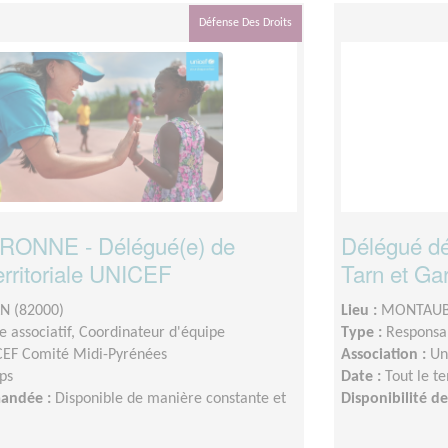
Défense Des Droits
ONNE - Délégué(e) de
Délégué dé
erritoriale UNICEF
Tarn et Ga
 (82000)
Lieu :
MONTAUB
 associatif, Coordinateur d'équipe
Type :
Responsab
EF Comité Midi-Pyrénées
Association :
Un
ps
Date :
Tout le t
mandée :
Disponible de manière constante et
Disponibilité 