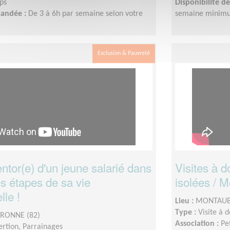
ps
Disponibilité 
mandée :
De 3 à 6h par semaine selon votre
semaine minimu
Exclusion & Pauvreté
tor(e) d'un jeune salarié dans
Visites à 
s étapes de sa vie
isolées / 
lle !
Lieu :
MONTAUB
Type :
Visite à 
RONNE (82)
Association :
Pe
sertion, Parrainages