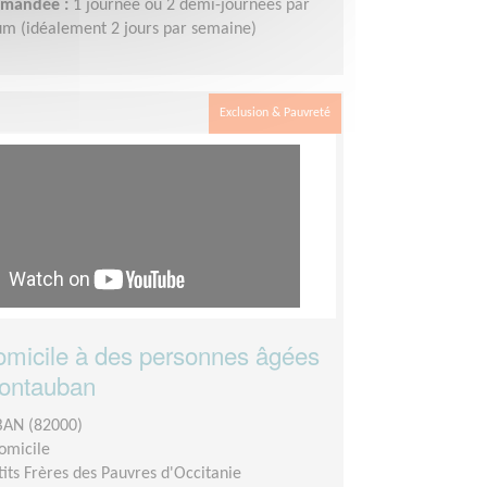
demandée :
1 journée ou 2 demi-journées par
m (idéalement 2 jours par semaine)
Exclusion & Pauvreté
domicile à des personnes âgées
Montauban
AN (82000)
domicile
tits Frères des Pauvres d'Occitanie