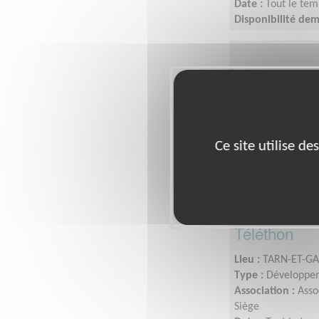
Date :
Tout le tem
Disponibilité de
Ce site utilise d
Équipier(ère
Téléthon
Lieu :
TARN-ET-GA
Type :
Développem
Association :
Asso
Siège