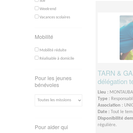
Soir
Week-end
Vacances scolaires
Mobilité
Mobilité réduite
Réalisable à domicile
TARN & GAR
Pour les jeunes
délégation t
bénévoles
Lieu :
MONTAUBAN
Type :
Responsable
Association :
UNIC
Date :
Tout le tem
Disponibilité de
régulière.
Pour aider qui