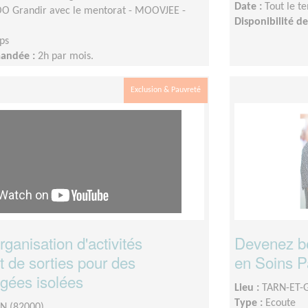
Date :
Tout le t
 Grandir avec le mentorat - MOOVJEE -
Disponibilité 
ps
mandée :
2h par mois.
Exclusion & Pauvreté
rganisation d'activités
Devenez b
et de sorties pour des
en Soins Pal
gées isolées
Lieu :
TARN-ET-
Type :
Ecoute
 (82000)