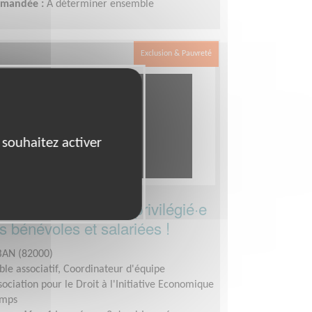
demandée :
A déterminer ensemble
Exclusion & Pauvreté
 souhaitez activer
le correspondant·e privilégié·e
s bénévoles et salariées !
AN (82000)
le associatif, Coordinateur d'équipe
sociation pour le Droit à l'Initiative Economique
emps