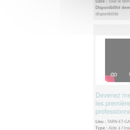
Date :
Tout le tem
Disponibilité de
disponibilité
Devenez men
les première
professionne
Lieu :
TARN-ET-GA
Type :
Aide à l'in