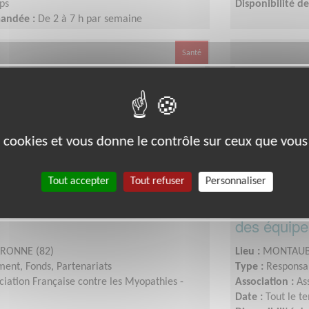
ps
Disponibilité 
mandée :
De 2 à 7 h par semaine
Santé
es cookies et vous donne le contrôle sur ceux que vous
Tout accepter
Tout refuser
Personnaliser
) Régional(e) Mobilisation
Devenez la/
des équipe
RONNE (82)
Lieu :
MONTAUB
ent, Fonds, Partenariats
Type :
Responsab
ciation Française contre les Myopathies -
Association :
As
Date :
Tout le t