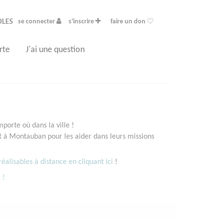
OLES
se connecter
s'inscrire
faire un don
rte
J'ai une question
orte où dans la ville !
 à Montauban pour les aider dans leurs missions
éalisables à distance en cliquant ici
!
 !