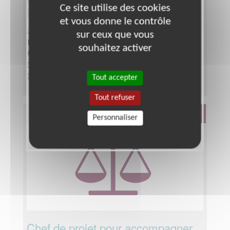
Ce site utilise des cookies
les droits des femmes
et vous donne le contrôle
Lieu :
SEINE-ET-MARNE (77)
sur ceux que vous
Type :
BTP, Logistique, Sécurité, Transport
souhaitez activer
Association :
My Harmony
Date :
Tout le temps
Disponibilité demandée :
Intervention ponctuelle.
Tout accepter
Tout refuser
Défense Des Droits
Personnaliser
Chef de projet pour accompagner