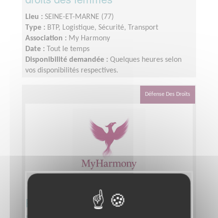
Lieu :
SEINE-ET-MARNE (77)
Type :
BTP, Logistique, Sécurité, Transport
Association :
My Harmony
Date :
Tout le temps
Disponibilité demandée :
Quelques heures selon
vos disponibilités respectives.
Défense Des Droits
Responsable qualité et conformité
pour une association engagée pour