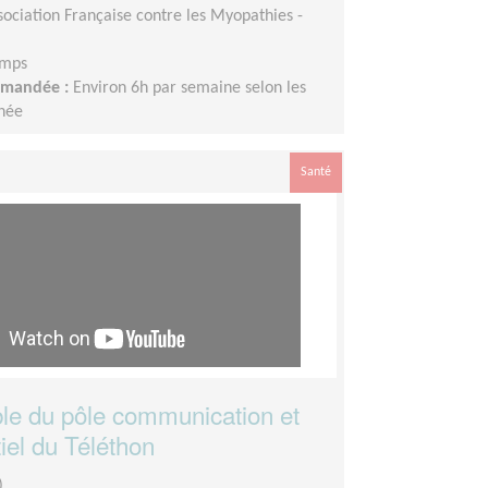
sociation Française contre les Myopathies -
emps
demandée :
Environ 6h par semaine selon les
nnée
Santé
e du pôle communication et
el du Téléthon
)