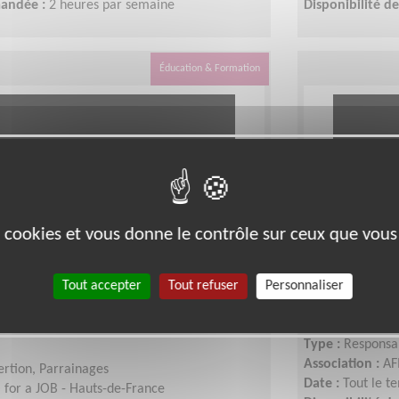
mandée :
2 heures par semaine
Disponibilité 
Éducation & Formation
es cookies et vous donne le contrôle sur ceux que vous
jeune issu.e de l’immigration
Responsabl
ertion professionnelle (sur la
bénévole T
Tout accepter
Tout refuser
Personnaliser
Lieu :
NORD (59
Type :
Responsab
Association :
AF
sertion, Parrainages
Date :
Tout le t
for a JOB - Hauts-de-France