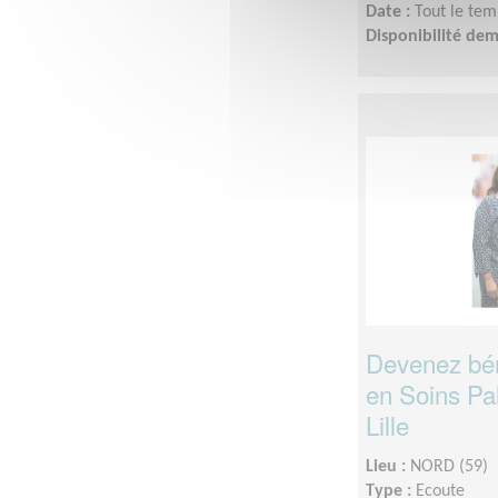
Date :
Tout le tem
Disponibilité de
Devenez bé
en Soins Pal
Lille
Lieu :
NORD (59)
Type :
Ecoute