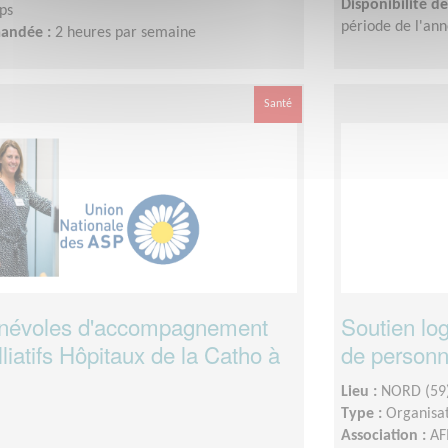
Disponibilité 
ps
période de l'an
mandée :
2 heures par semaine
Santé
névoles d'accompagnement
Soutien log
liatifs Hôpitaux de la Catho à
de person
Lieu :
NORD (59
Type :
Organisat
Association :
AF