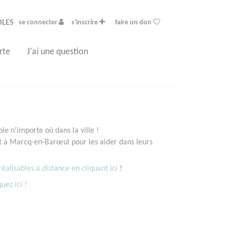
OLES
se connecter
s'inscrire
faire un don
rte
J'ai une question
e n'importe où dans la ville !
 à Marcq-en-Barœul pour les aider dans leurs
éalisables à distance en cliquant ici
!
quez ici !