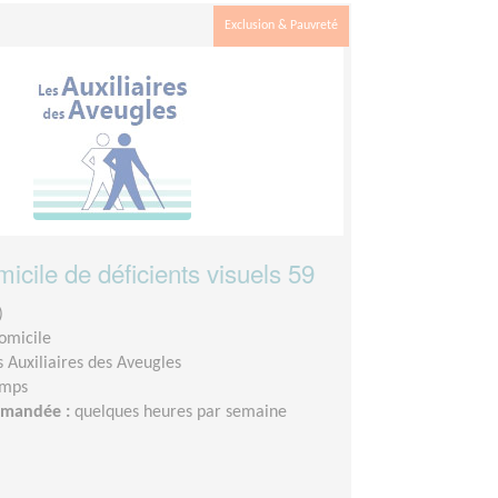
Exclusion & Pauvreté
micile de déficients visuels 59
)
domicile
s Auxiliaires des Aveugles
emps
demandée :
quelques heures par semaine