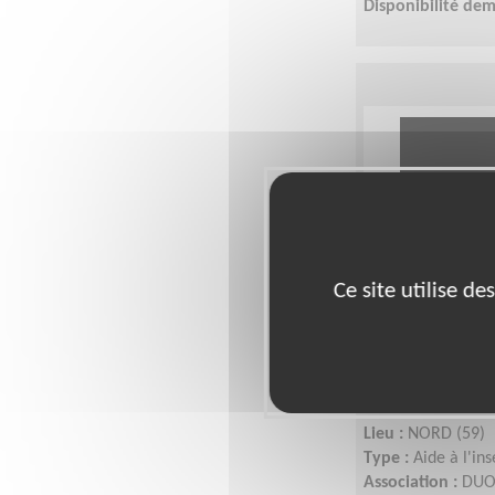
Disponibilité de
Ce site utilise d
J’aide un.e 
dans son ins
MEL)
Lieu :
NORD (59)
Type :
Aide à l'in
Association :
DUO 