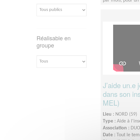
par mois, pour u
Réalisable en
groupe
J’aide un.e 
dans son ins
MEL)
Lieu :
NORD (59)
Type :
Aide à l'in
Association :
DUO 
Date :
Tout le tem