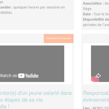
ps
Association :
As
mandée :
quelques heures par semaine en
Siège
ibilités
Date :
Tout le t
Disponibilité 
périodes de l'a
Exclusion & Pauvreté
tor(e) d'un jeune salarié dans
Responsabl
s étapes de sa vie
évènementi
lle !
Lieu :
NORD (59