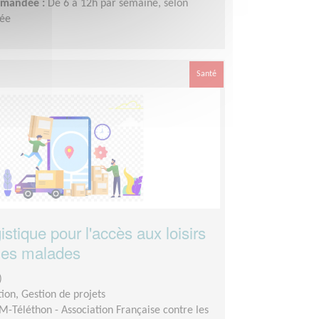
demandée :
De 6 à 12h par semaine, selon
née
Santé
istique pour l'accès aux loisirs
nes malades
)
ion, Gestion de projets
M-Téléthon - Association Française contre les