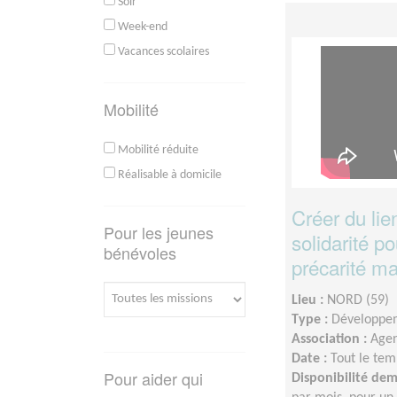
Soir
Week-end
Vacances scolaires
Mobilité
Mobilité réduite
Réalisable à domicile
Créer du lie
Pour les jeunes
solidarité po
bénévoles
précarité ma
Lieu :
NORD (59)
Type :
Développem
Association :
Agen
Date :
Tout le tem
Pour aider qui
Disponibilité de