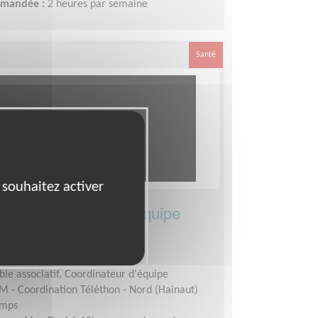
demandée :
2 heures par semaine
Santé
 souhaitez activer
e départemental d’équipe
éléthon
)
le associatif, Coordinateur d'équipe
M - Coordination Téléthon - Nord (Hainaut)
emps