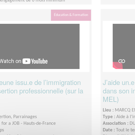
n engagement de 6 mois minimum
Éducation & Formation
jeune issu.e de l’immigration
J’aide un.e
ertion professionnelle (sur la
dans son in
MEL)
Lieu :
MARCQ EN
sertion, Parrainages
Type :
Aide à l'
for a JOB - Hauts-de-France
Association :
DU
ps
Date :
Tout le t