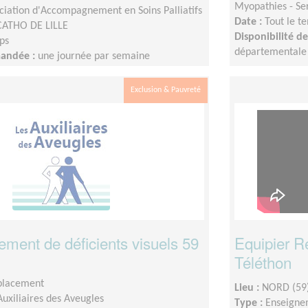
Myopathies - Ser
ciation d'Accompagnement en Soins Palliatifs
Date :
Tout le t
CATHO DE LILLE
Disponibilité 
ps
départementale s
mandée :
une journée par semaine
Exclusion & Pauvreté
ent de déficients visuels 59
Equipier R
Téléthon
placement
Lieu :
NORD (59
Auxiliaires des Aveugles
Type :
Enseigne