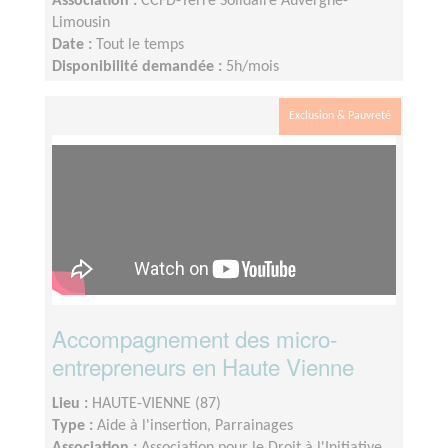
Association :
CCFD-Terre Solidaire Auvergne-
Limousin
Date :
Tout le temps
Disponibilité demandée :
5h/mois
Exclusion & Pauvreté
Accompagnement des micro-
entrepreneurs en Haute Vienne
Lieu :
HAUTE-VIENNE (87)
Type :
Aide à l'insertion, Parrainages