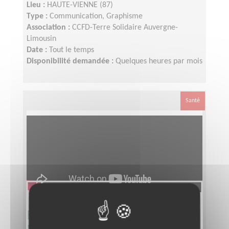
Lieu :
HAUTE-VIENNE (87)
Type :
Communication, Graphisme
Association :
CCFD-Terre Solidaire Auvergne-
Limousin
Date :
Tout le temps
Disponibilité demandée :
Quelques heures par mois
Santé
Équipier(ère) Régional(e)
Mobilisation Téléthon