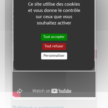
Ce site utilise des cookies
Lieu :
HAUTE-VIENNE (87)
et vous donne le contrôle
Type :
Développement, Fonds, Partenariats
sur ceux que vous
Association :
Association Française contre les
souhaitez activer
Myopathies - Siège
Date :
Tout le temps
Disponibilité demandée :
De 3 à 6h par semaine
Tout accepter
selon votre disponibilité
Tout refuser
Éducation & Formation
Personnaliser
Référent.e partenariat