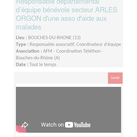
Responsable départemental
d’équipe bénévole secteur ARLES
ORGON d'une asso d'aide aux
malades
Lieu :
BOUCHES-DU-RHONE (13)
Type :
Responsable associatif, Coordinateur d'équipe
Association :
AFM - Coordination Téléthon -
Bouches-du-Rhône (A)
Date :
Tout le temps
Disponibilité demandée :
Quelques heures par
semaine, avec une activité plus importante
Santé
d'octobre à février et en fonction de vos
disponibilités.