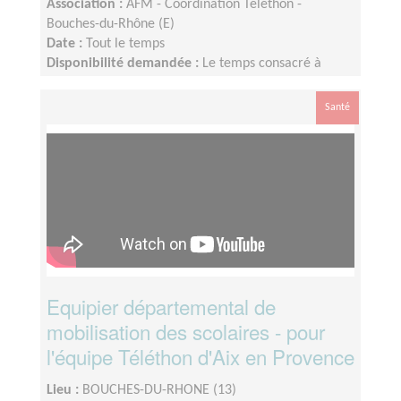
Association :
AFM - Coordination Téléthon -
Bouches-du-Rhône (E)
Date :
Tout le temps
Disponibilité demandée :
Le temps consacré à
votre mission s’adapte à votre disponibilité, mais la
sollicitation est plus importante de Septembre à
Santé
Février
Equipier départemental de
mobilisation des scolaires - pour
l'équipe Téléthon d'Aix en Provence
Lieu :
BOUCHES-DU-RHONE (13)