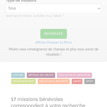
Type de missions
Quel type de mission souhaitez vous réaliser ?
RECHERCHER
Afficher/Masquer les filtres
Moins vous renseignerez de champs et plus vous aurez de
résultats !
CULTURE
DÉFENSE DES DROITS
ÉDUCATION & FORMATION
ENVIRONNEMENT
EXCLUSION & PAUVRETÉ
SANTÉ
SPORT
missions bénévoles
17
correspondent à votre recherche