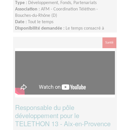
Type :
Développement, Fonds, Partenariats
Association :
AFM - Coordination Téléthon -
Bouches-du-Rhône (D)
Date :
Tout le temps
Disponibilité demandée :
Le temps consacré à
votre mission s’adapte à votre disponibilité, mais la
sollicitation est plus importante de Septembre à
Santé
Janvier
Responsable du pôle
développement pour le
TELETHON 13 - Aix-en-Provence