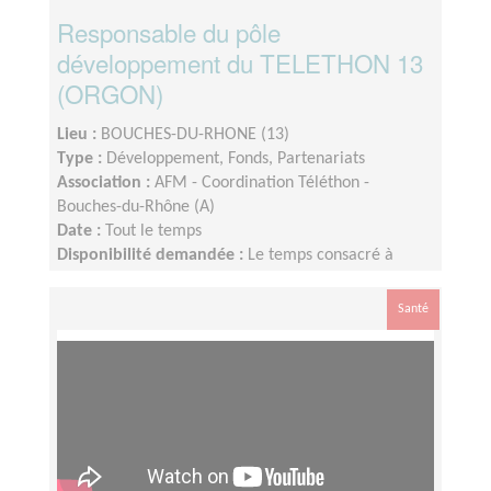
Responsable du pôle
développement du TELETHON 13
(ORGON)
Lieu :
BOUCHES-DU-RHONE (13)
Type :
Développement, Fonds, Partenariats
Association :
AFM - Coordination Téléthon -
Bouches-du-Rhône (A)
Date :
Tout le temps
Disponibilité demandée :
Le temps consacré à
votre mission s’adapte à votre disponibilité, mais la
sollicitation est plus importante de Septembre à
Santé
Février