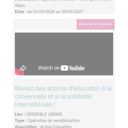
Alpes
Date :
du 01/09/2026 au 30/09/2027
Disponibilité demandée :
2 demi journées par mois
(en fonction des besoins identifiés avec le jeune
Éducation & Formation
créateur)
Menez des actions d'éducation à la
citoyenneté et à la solidarité
internationale !
Lieu :
GRENOBLE (38000)
Type :
Opération de sensibilisation
Association :
Action Education