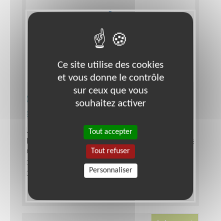
Ce site utilise des cookies
et vous donne le contrôle
sur ceux que vous
Chargé.e de Projet d'une
souhaitez activer
association environnementale
Lieu :
GRENOBLE (38000)
Tout accepter
Type :
Responsable associatif, Coordinateur d'équipe
Tout refuser
Association :
VEG NATURE
Date :
Tout le temps
Personnaliser
Disponibilité demandée :
A définir ensemble