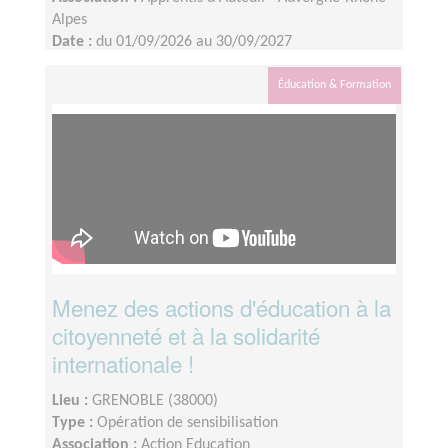
Alpes
Date :
du 01/09/2026 au 30/09/2027
Disponibilité demandée :
2 demi journées par mois
(en fonction des besoins identifiés avec le jeune
Éducation & Formation
créateur)
Menez des actions d'éducation à la
citoyenneté et à la solidarité
internationale !
Lieu :
GRENOBLE (38000)
Type :
Opération de sensibilisation
Association :
Action Education