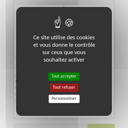
Ce site utilise des cookies
et vous donne le contrôle
sur ceux que vous
Chargé.e de Projet d'une
souhaitez activer
association environnementale
Lieu :
GRENOBLE (38000)
Tout accepter
Type :
Responsable associatif, Coordinateur d'équipe
Tout refuser
Association :
VEG NATURE
Date :
Tout le temps
Personnaliser
Disponibilité demandée :
A définir ensemble