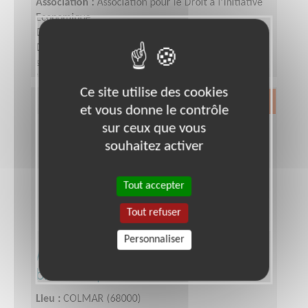
Association :
Association pour le Droit à l'Initiative
Economique
Date :
Tout le temps
Disponibilité demandée :
Quelques heures par
semaine /mois - Hebdomadaire / mensuelle ;
idéalement sur 2 ans
Ce site utilise des cookies
Exclusion & Pauvreté
et vous donne le contrôle
sur ceux que vous
souhaitez activer
Tout accepter
Tout refuser
Personnaliser
Animatrice / animateur de
bibliothèque de rue
Lieu :
COLMAR (68000)