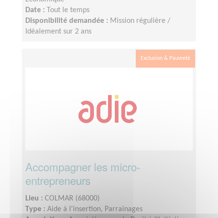
Date :
Tout le temps
Disponibilité demandée :
Mission régulière /
Idéalement sur 2 ans
Exclusion & Pauvreté
Accompagner les micro-
entrepreneurs
Lieu :
COLMAR (68000)
Type :
Aide à l'insertion, Parrainages