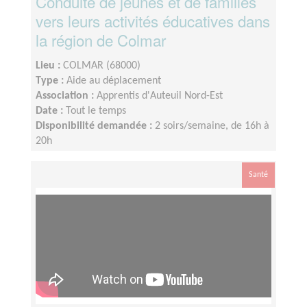
Conduite de jeunes et de familles
vers leurs activités éducatives dans
la région de Colmar
Lieu :
COLMAR (68000)
Type :
Aide au déplacement
Association :
Apprentis d'Auteuil Nord-Est
Date :
Tout le temps
Disponibilité demandée :
2 soirs/semaine, de 16h à
20h
Santé