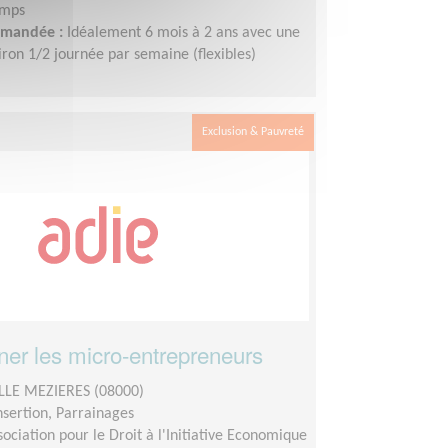
emps
demandée :
Idéalement 6 mois à 2 ans avec une
ron 1/2 journée par semaine (flexibles)
Exclusion & Pauvreté
r les micro-entrepreneurs
LLE MEZIERES (08000)
insertion, Parrainages
sociation pour le Droit à l'Initiative Economique