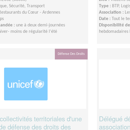
ique, Sécurité, Transport
Type :
BTP, Logi
Restaurants du Cœur - Ardennes
Association :
Le
ps
Date :
Tout le t
mandée :
une à deux demi-journées
Disponibilité 
ver- moins de régularité l'été
hebdomadaires l'
Défense Des Droits
llectivités territoriales d'une
Délégué dé
de défense des droits des
associatio