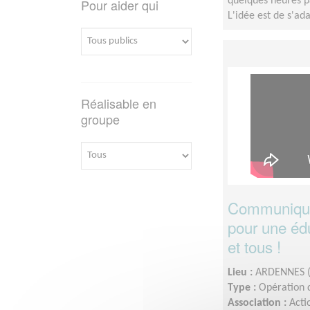
quelques heures p
Pour aider qui
L'idée est de s'a
Réalisable en
groupe
Communiquez
pour une édu
et tous !
Lieu :
ARDENNES (
Type :
Opération d
Association :
Acti