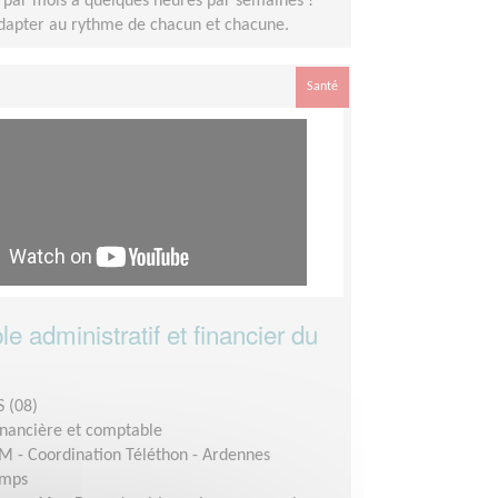
 par mois à quelques heures par semaines !
adapter au rythme de chacun et chacune.
Santé
 administratif et financier du
 (08)
inancière et comptable
M - Coordination Téléthon - Ardennes
emps