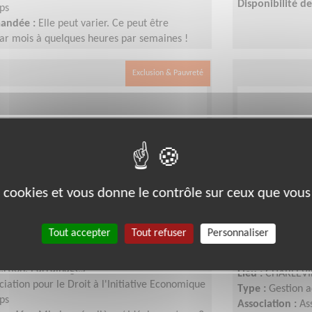
Disponibilité 
ps
mandée :
Elle peut varier. Ce peut être
ar mois à quelques heures par semaines !
dapter au rythme de chacun et chacune.
Exclusion & Pauvreté
es cookies et vous donne le contrôle sur ceux que vous
mobilité pour l'accès à l'emploi
Aidez des 
Tout accepter
Tout refuser
Personnaliser
l'administra
E MEZIERES (08000)
sertion, Parrainages
Lieu :
CHARLEVI
ciation pour le Droit à l'Initiative Economique
Type :
Gestion a
ps
Association :
As