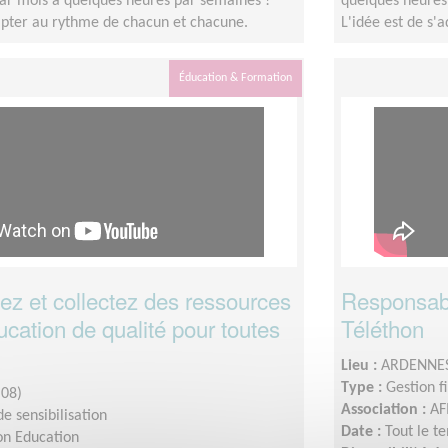
ar mois à quelques heures par semaines !
quelques heures
dapter au rythme de chacun et chacune.
L'idée est de s'
Éducation & Formation
 et collectez des ressources
Responsable
cation de qualité pour toutes
Téléthon
Lieu :
ARDENNES
Type :
Gestion f
08)
Association :
AF
e sensibilisation
Date :
Tout le t
on Education