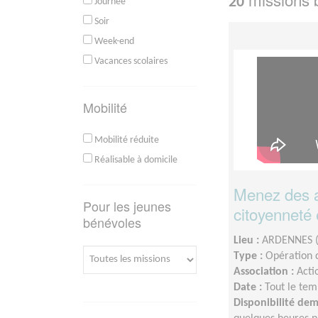
20
Journée
Soir
Week-end
Vacances scolaires
Mobilité
Mobilité réduite
Réalisable à domicile
Menez des a
Pour les jeunes
citoyenneté e
bénévoles
Lieu :
ARDENNES (
Type :
Opération d
Association :
Acti
Date :
Tout le tem
Disponibilité de