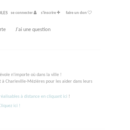
OLES
se connecter
s'inscrire
faire un don
rte
J'ai une question
vole n'importe où dans la ville !
à Charleville-Mézières pour les aider dans leurs
éalisables à distance en cliquant ici
!
Cliquez ici !