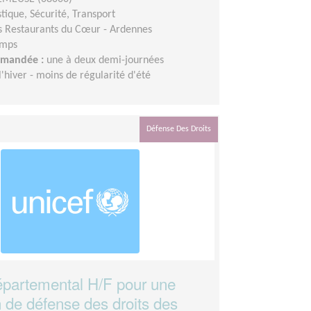
stique, Sécurité, Transport
s Restaurants du Cœur - Ardennes
emps
demandée :
une à deux demi-journées
hiver - moins de régularité d'été
Défense Des Droits
partemental H/F pour une
n de défense des droits des