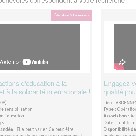
Éducation & Formation
ctions d'éducation à la
Engagez-vo
t à la solidarité internationale !
qualité pou
08)
Lieu :
ARDENNES
e sensibilisation
Type :
Opération
on Education
Association :
Ac
ps
Date :
Tout le t
mandée :
Elle peut varier. Ce peut être
Disponibilité 