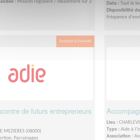
mandée :
Mission régulière / Idéalement sur 2
Date :
Tout le t
Disponibilité 
fréquence d'envi
Exclusion & Pauvreté
encontre de futurs entrepreneurs
Accompagne
Lieu :
CHARLEVI
Type :
Aide à l'
E MEZIERES (08000)
Association :
As
sertion, Parrainages