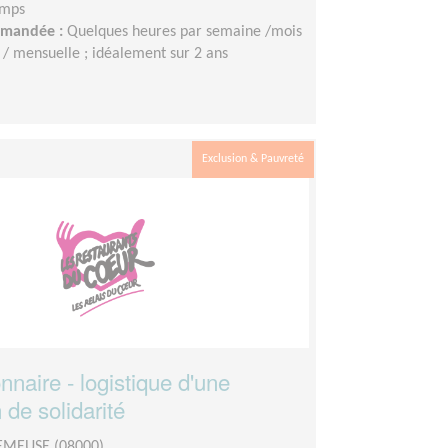
emps
demandée :
Quelques heures par semaine /mois
/ mensuelle ; idéalement sur 2 ans
Exclusion & Pauvreté
naire - logistique d'une
 de solidarité
EMEUSE (08000)