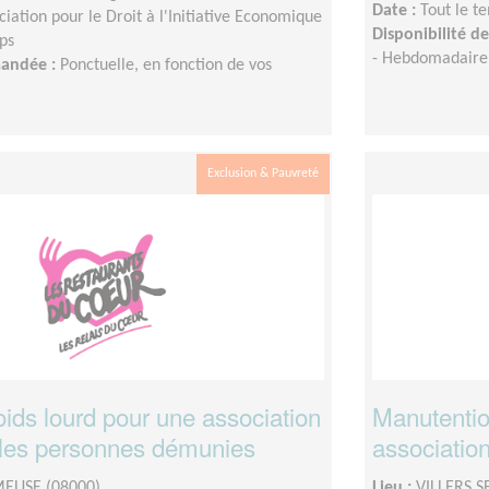
Date :
Tout le t
ciation pour le Droit à l'Initiative Economique
Disponibilité 
ps
- Hebdomadaire 
mandée :
Ponctuelle, en fonction de vos
Exclusion & Pauvreté
ids lourd pour une association
Manutention
t les personnes démunies
association
MEUSE (08000)
Lieu :
VILLERS S