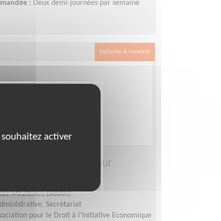
demandée :
Deux demi-journées par semaine
Exclusion & Pauvreté
 souhaitez activer
micro-entrepreneurs sur
tif
LLE MEZIERES (08000)
dministrative, Secrétariat
sociation pour le Droit à l'Initiative Economique