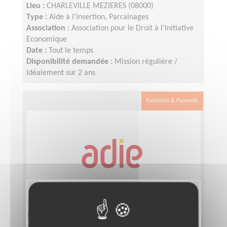
Lieu :
CHARLEVILLE MEZIERES (08000)
Type :
Aide à l'insertion, Parrainages
Association :
Association pour le Droit à l'Initiative
Economique
Date :
Tout le temps
Disponibilité demandée :
Mission régulière /
Idéalement sur 2 ans
Exclusion & Pauvreté
Aidez des micro-entrepreneurs sur