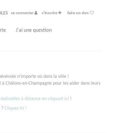
OLES
se connecter
s'inscrire
faire un don
rte
J'ai une question
névole n'importe où dans la ville !
t à Châlons-en-Champagne pour les aider dans leurs
éalisables à distance en cliquant ici
!
e ?
Cliquez ici !