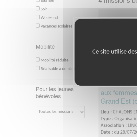
4
Journée
Soir
Week-end
Vacances scolaires
Mobilité
Ce site utilise d
Mobilité réduite
Réalisable à domicile
Référent/e d
Pour les jeunes
aux femmes 
bénévoles
Grand Est (d
Lieu :
CHALONS E
Type :
Organisatio
Association :
LINK
Date :
du 28/07/2