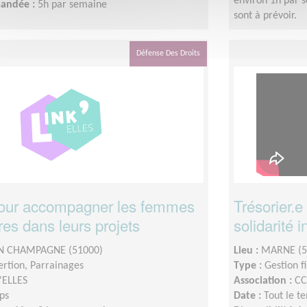
environ 1h par 
mandée :
5h par semaine
sont à prévoir.
Défense Des Droits
pour accompagner les femmes
Trésorier.e
es dans leurs projets
solidarité 
N CHAMPAGNE (51000)
Lieu :
MARNE (5
sertion, Parrainages
Type :
Gestion f
'ELLES
Association :
CC
ps
Date :
Tout le t