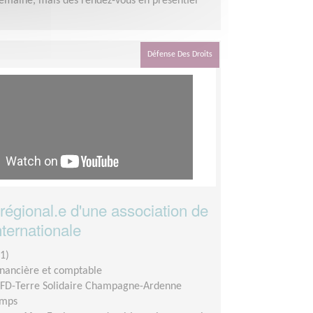
semaine, mais des rendez-vous en présentiel
Défense Des Droits
 régional.e d'une association de
internationale
1)
inancière et comptable
FD-Terre Solidaire Champagne-Ardenne
emps