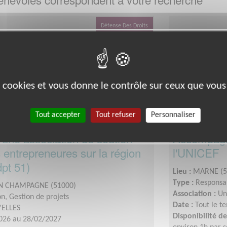
Défense Des Droits
es cookies et vous donne le contrôle sur ceux que vous
Tout accepter
Tout refuser
Personnaliser
'une association de soutien
Accompagne
entrepreneures sur la région
l'UNICEF
pt 51)
Lieu :
MARNE (5
Type :
Responsab
N CHAMPAGNE (51000)
Association :
Un
n, Gestion de projets
Date :
Tout le t
'ELLES
Disponibilité 
026 au 28/02/2027