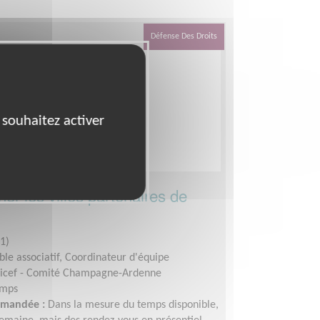
Défense Des Droits
 souhaitez activer
r les villes partenaires de
1)
le associatif, Coordinateur d'équipe
icef - Comité Champagne-Ardenne
emps
demandée :
Dans la mesure du temps disponible,