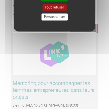
Disponibilité demandée :
Dans la mesure du temps
Tout refuser
disponible, environ 1h par semaine, mais des
rendez-vous en présentiel sont à prévoir.
Personnaliser
Défense Des Droits
Mentoring pour accompagner les
femmes entrepreneures dans leurs
projets
Lieu :
CHALONS EN CHAMPAGNE (51000)